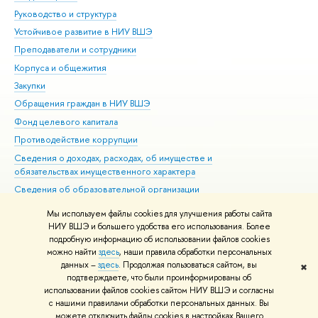
Руководство и структура
Дов
Устойчивое развитие в НИУ ВШЭ
Ол
Преподаватели и сотрудники
При
Корпуса и общежития
Вы
Закупки
При
Обращения граждан в НИУ ВШЭ
Ас
Фонд целевого капитала
До
Противодействие коррупции
Цен
Сведения о доходах, расходах, об имуществе и
Би
обязательствах имущественного характера
Об
Сведения об образовательной организации
Обр
Людям с ограниченными возможностями здоровья
Мы используем файлы cookies для улучшения работы сайта
Единая платежная страница
НИУ ВШЭ и большего удобства его использования. Более
подробную информацию об использовании файлов cookies
Работа в Вышке
можно найти
здесь
, наши правила обработки персональных
данных –
здесь
. Продолжая пользоваться сайтом, вы
✖
Редактору
подтверждаете, что были проинформированы об
© НИУ ВШЭ 1993–2026
Адреса и контакты
Условия использования
использовании файлов cookies сайтом НИУ ВШЭ и согласны
с нашими правилами обработки персональных данных. Вы
материалов
Политика конфиденциальности
Карта сайта
можете отключить файлы cookies в настройках Вашего
Шрифты HSE Sans и HSE Slab разработаны в
Школе дизайна НИУ ВШЭ