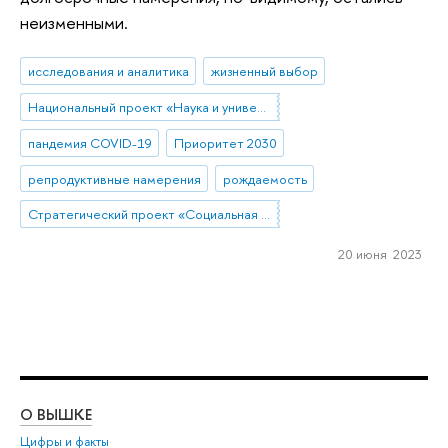
неизменными.
исследования и аналитика
жизненный выбор
Национальный проект «Наука и университеты»
пандемия COVID-19
Приоритет 2030
репродуктивные намерения
рождаемость
Стратегический проект «Социальная политика устойчивого развития и инклюзивного экономического роста»
20 июня 2023
О ВЫШКЕ
ОБ
Цифры и факты
Ли