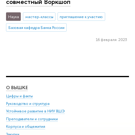
совместный Воркшоп
Наука
мастер-классы
приглашение к участию
Базовая кафедра Банка России
16 февраля 2023
О ВЫШКЕ
ОБ
Цифры и факты
Ли
Руководство и структура
Дов
Устойчивое развитие в НИУ ВШЭ
Ол
Преподаватели и сотрудники
При
Корпуса и общежития
Вы
Закупки
При