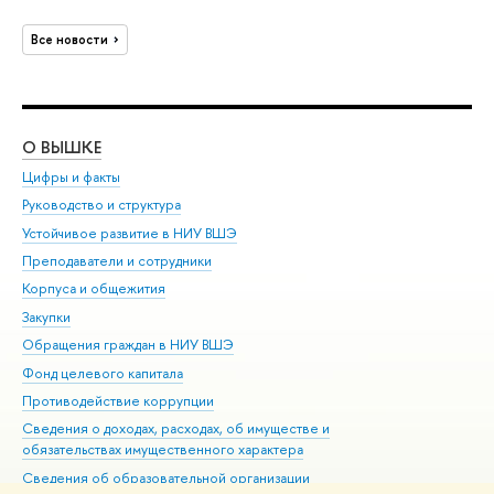
Все новости
О ВЫШКЕ
ОБ
Цифры и факты
Ли
Руководство и структура
Дов
Устойчивое развитие в НИУ ВШЭ
Ол
Преподаватели и сотрудники
При
Корпуса и общежития
Вы
Закупки
При
Обращения граждан в НИУ ВШЭ
Ас
Фонд целевого капитала
До
Противодействие коррупции
Цен
Сведения о доходах, расходах, об имуществе и
Би
обязательствах имущественного характера
Об
Сведения об образовательной организации
Обр