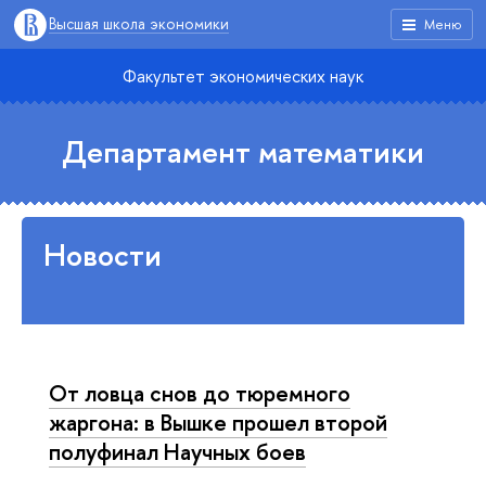
Высшая школа экономики
Меню
Факультет экономических наук
Департамент математики
Новости
От ловца снов до тюремного
жаргона: в Вышке прошел второй
полуфинал Научных боев