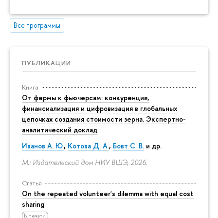
Все программы
ПУБЛИКАЦИИ
Книга
От фермы к фьючерсам: конкуренция,
финансиализация и цифровизация в глобальных
цепочках создания стоимости зерна. Экспертно-
аналитический доклад
Иванов А. Ю.
,
Котова Д. А.
,
Бовт С. В.
и др.
М.: Издательский дом НИУ ВШЭ, 2026.
Статья
On the repeated volunteer's dilemma with equal cost
sharing
В печати