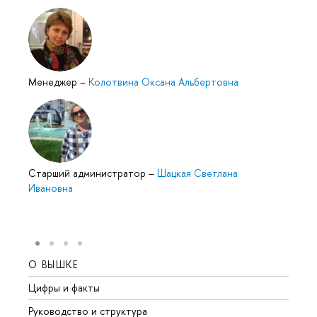
Менеджер
–
Колотвина Оксана Альбертовна
Cтарший администратор
–
Шацкая Светлана
Ивановна
О ВЫШКЕ
ОБР
Цифры и факты
Лице
Руководство и структура
Довуз