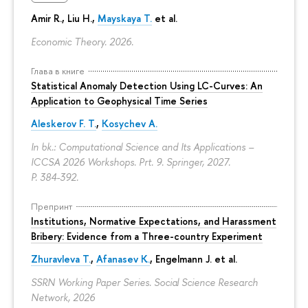
Amir R., Liu H.,
Mayskaya T.
et al.
Economic Theory. 2026.
Глава в книге
Statistical Anomaly Detection Using LC-Curves: An
Application to Geophysical Time Series
Aleskerov F. T.
,
Kosychev A.
In bk.: Computational Science and Its Applications –
ICCSA 2026 Workshops. Prt. 9. Springer, 2027.
P. 384-392.
Препринт
Institutions, Normative Expectations, and Harassment
Bribery: Evidence from a Three-country Experiment
Zhuravleva T.
,
Afanasev K.
, Engelmann J. et al.
SSRN Working Paper Series. Social Science Research
Network, 2026