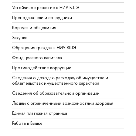
Устойчивое развитие в НИУ ВШЭ
Олим
Преподаватели и сотрудники
Прием
Корпуса и общежития
Вышк
Закупки
Прием
Обращения граждан в НИУ ВШЭ
Аспир
Фонд целевого капитала
Допол
Противодействие коррупции
Центр
Сведения о доходах, расходах, об имуществе и
Бизне
обязательствах имущественного характера
Образ
Сведения об образовательной организации
Обрат
Людям с ограниченными возможностями здоровья
Единая платежная страница
Работа в Вышке