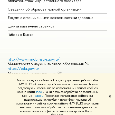
обязательствах имущественного характера
О
Сведения об образовательной организации
О
Людям с ограниченными возможностями здоровья
Единая платежная страница
Работа в Вышке
http://www.minobrnauki.gov.ru/
Министерство науки и высшего образования РФ
https://edu.gov.ru/
Министерство просвещения РФ
https://elearning.hse.ru/mooc
Мы используем файлы cookies для улучшения работы сайта
Массовые открытые онлайн-курсы
НИУ ВШЭ и большего удобства его использования. Более
подробную информацию об использовании файлов cookies
можно найти
здесь
, наши правила обработки персональных
данных –
здесь
. Продолжая пользоваться сайтом, вы
✖
© НИУ ВШЭ 1993–2026
Адреса и контакты
Условия
подтверждаете, что были проинформированы об
использования материалов
Политика конфиденциальности
Карта
использовании файлов cookies сайтом НИУ ВШЭ и согласны
сайта
с нашими правилами обработки персональных данных. Вы
Шрифты HSE Sans и HSE Slab разработаны в
Школе дизайна НИУ
можете отключить файлы cookies в настройках Вашего
ВШЭ