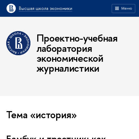
Высшая школа экономики
Меню
Проектно-учебная
лаборатория
экономической
журналистики
Тема «история»
Бамбук и тростник: как