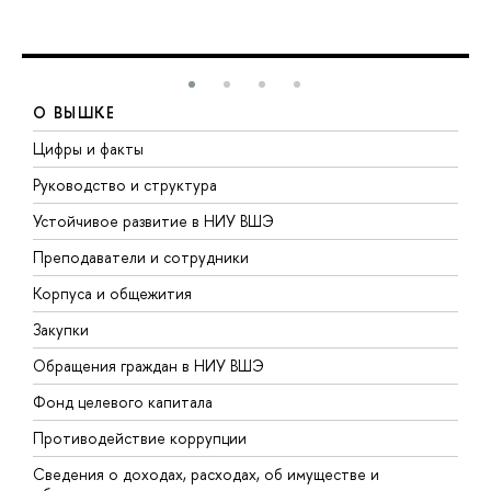
О ВЫШКЕ
Цифры и факты
Л
Руководство и структура
Д
Устойчивое развитие в НИУ ВШЭ
О
Преподаватели и сотрудники
П
Корпуса и общежития
В
Закупки
П
Обращения граждан в НИУ ВШЭ
А
Фонд целевого капитала
Д
Противодействие коррупции
Ц
Сведения о доходах, расходах, об имуществе и
Б