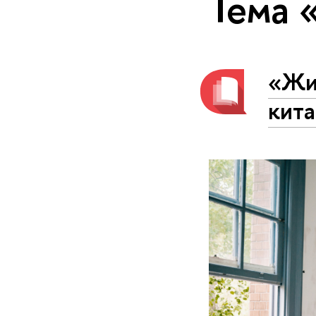
Тема 
«Жит
кита