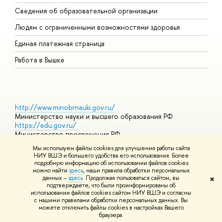
О
Сведения об образовательной организации
О
Людям с ограниченными возможностями здоровья
Единая платежная страница
Работа в Вышке
http://www.minobrnauki.gov.ru/
Министерство науки и высшего образования РФ
https://edu.gov.ru/
Министерство просвещения РФ
https://elearning.hse.ru/mooc
Мы используем файлы cookies для улучшения работы сайта
Массовые открытые онлайн-курсы
НИУ ВШЭ и большего удобства его использования. Более
подробную информацию об использовании файлов cookies
можно найти
здесь
, наши правила обработки персональных
данных –
здесь
. Продолжая пользоваться сайтом, вы
✖
© НИУ ВШЭ 1993–2026
Адреса и контакты
Условия
подтверждаете, что были проинформированы об
использования материалов
Политика конфиденциальности
Карта
использовании файлов cookies сайтом НИУ ВШЭ и согласны
сайта
с нашими правилами обработки персональных данных. Вы
Шрифты HSE Sans и HSE Slab разработаны в
Школе дизайна НИУ
можете отключить файлы cookies в настройках Вашего
ВШЭ
браузера.
Редактору