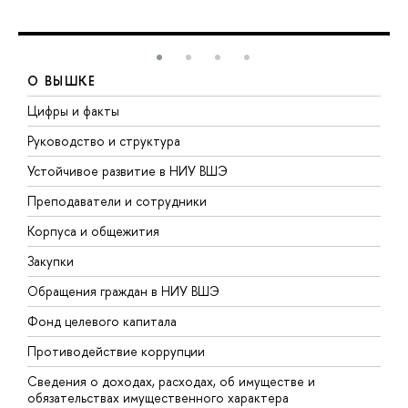
О ВЫШКЕ
Цифры и факты
Л
Руководство и структура
Д
Устойчивое развитие в НИУ ВШЭ
О
Преподаватели и сотрудники
П
Корпуса и общежития
В
Закупки
П
Обращения граждан в НИУ ВШЭ
А
Фонд целевого капитала
Д
Противодействие коррупции
Ц
Сведения о доходах, расходах, об имуществе и
Б
обязательствах имущественного характера