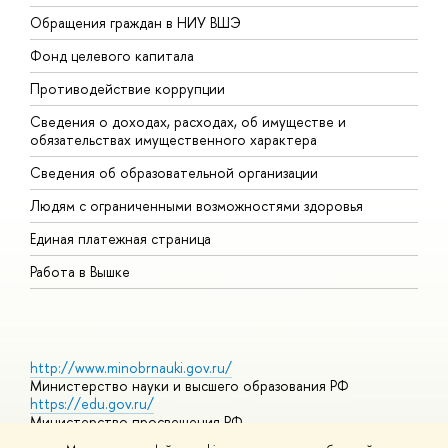
Обращения граждан в НИУ ВШЭ
А
Фонд целевого капитала
Д
Противодействие коррупции
Ц
Сведения о доходах, расходах, об имуществе и
Б
обязательствах имущественного характера
О
Сведения об образовательной организации
О
Людям с ограниченными возможностями здоровья
Единая платежная страница
Работа в Вышке
http://www.minobrnauki.gov.ru/
Министерство науки и высшего образования РФ
https://edu.gov.ru/
Министерство просвещения РФ
https://elearning.hse.ru/mooc