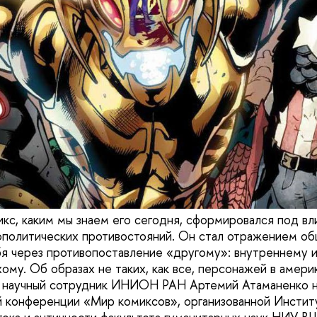
кс, каким мы знаем его сегодня, сформировался под вл
еополитических противостояний. Он стал отражением об
бя через противопоставление «другому»: внутреннему 
ому. Об образах не таких, как все, персонажей в амери
й научный сотрудник ИНИОН РАН Артемий Атаманенко 
 конференции «Мир комиксов», организованной Инстит