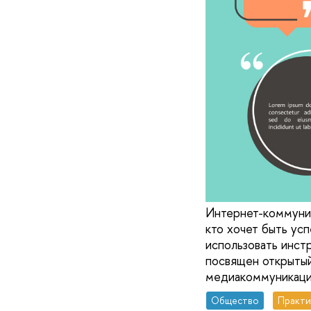
Интернет-коммуник
кто хочет быть ус
использовать инст
посвящен открытый
медиакоммуникац
Общество
Практи