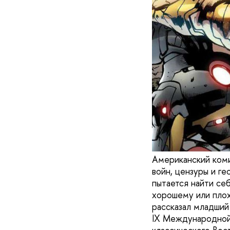
Американский коми
войн, цензуры и г
пытается найти се
хорошему или плох
рассказал младши
IX Международной