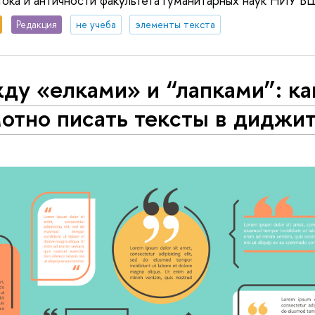
тока и античности факультета гуманитарных наук НИУ В
Редакция
не учеба
элементы текста
ду «елками» и “лапками”: ка
отно писать тексты в диджи