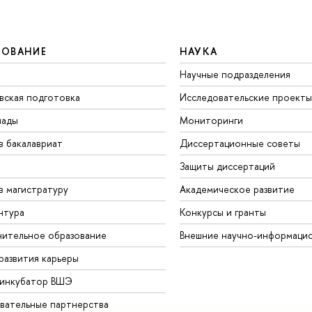
ЗОВАНИЕ
НАУКА
Научные подразделения
вская подготовка
Исследовательские проекты
иады
Мониторинги
в бакалавриат
Диссертационные советы
Защиты диссертаций
в магистратуру
Академическое развитие
нтура
Конкурсы и гранты
ительное образование
Внешние научно-информаци
развития карьеры
-инкубатор ВШЭ
вательные партнерства