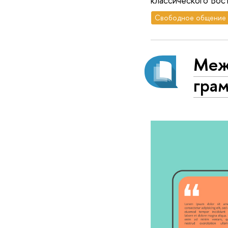
классического Вос
Свободное общение
Меж
грам