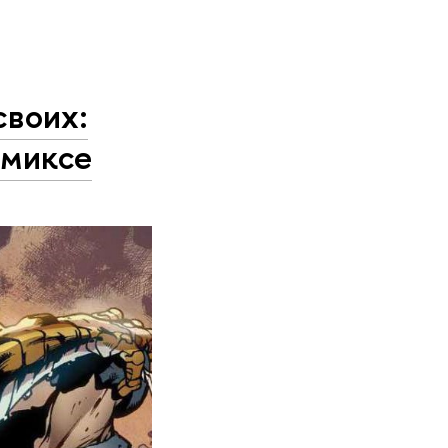
своих:
омиксе