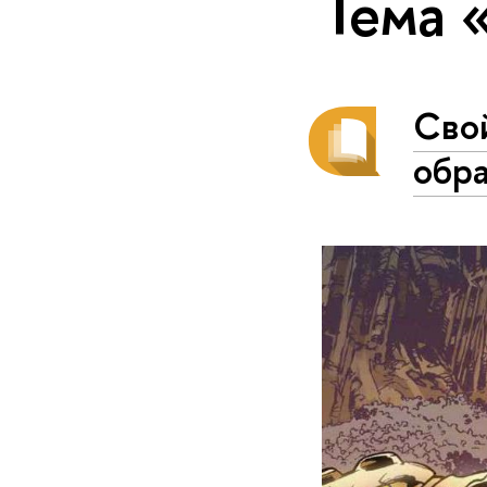
Тема 
Свой
обра