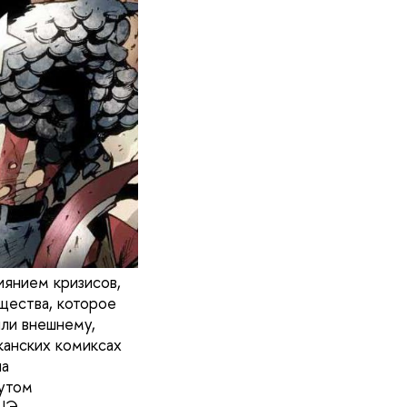
иянием кризисов,
щества, которое
или внешнему,
канских комиксах
на
утом