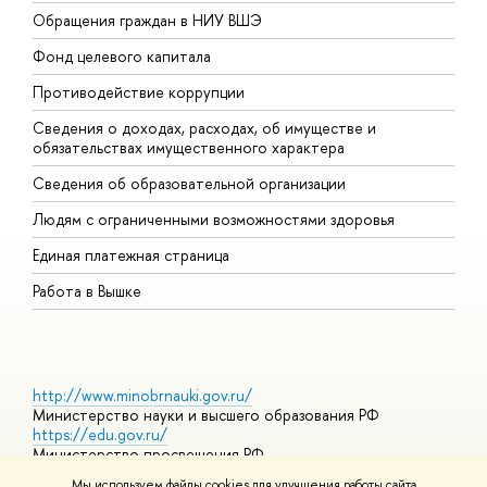
Обращения граждан в НИУ ВШЭ
А
Фонд целевого капитала
Д
Противодействие коррупции
Ц
Сведения о доходах, расходах, об имуществе и
Б
обязательствах имущественного характера
О
Сведения об образовательной организации
О
Людям с ограниченными возможностями здоровья
Единая платежная страница
Работа в Вышке
http://www.minobrnauki.gov.ru/
Министерство науки и высшего образования РФ
https://edu.gov.ru/
Министерство просвещения РФ
https://elearning.hse.ru/mooc
Мы используем файлы cookies для улучшения работы сайта