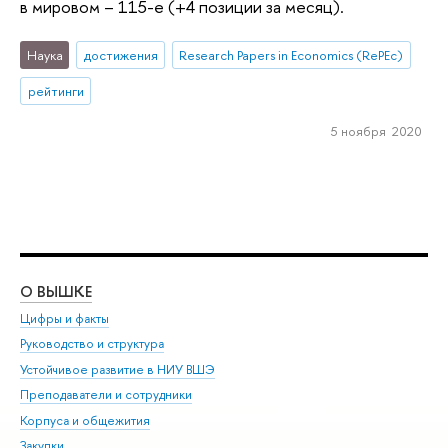
в мировом – 115-е (+4 позиции за месяц).
Наука
достижения
Research Papers in Economics (RePEc)
рейтинги
5 ноября 2020
О ВЫШКЕ
ОБ
Цифры и факты
Ли
Руководство и структура
Дов
Устойчивое развитие в НИУ ВШЭ
Ол
Преподаватели и сотрудники
При
Корпуса и общежития
Вы
Закупки
При