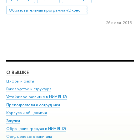
Образовательная программа «Экономика и статистика»
26 июля 2018
О ВЫШКЕ
ОБ
Цифры и факты
Ли
Руководство и структура
Дов
Устойчивое развитие в НИУ ВШЭ
Ол
Преподаватели и сотрудники
При
Корпуса и общежития
Вы
Закупки
При
Обращения граждан в НИУ ВШЭ
Ас
Фонд целевого капитала
До