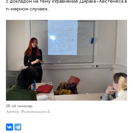
с докладом на тему «Уравнение Дирака–Хестенеса в
n-мерном случае».
28-ой семинар
Автор: Филимошина Е.