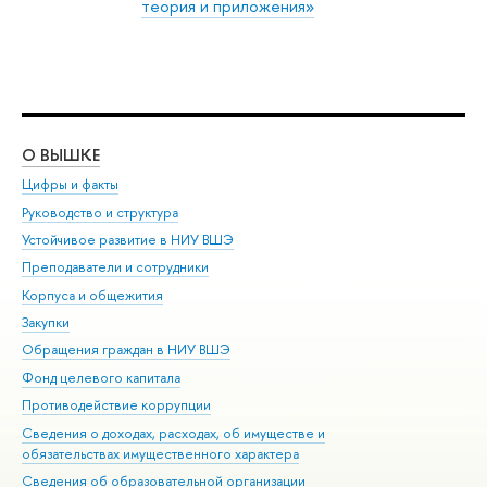
теория и приложения»
О ВЫШКЕ
ОБ
Цифры и факты
Ли
Руководство и структура
Дов
Устойчивое развитие в НИУ ВШЭ
Ол
Преподаватели и сотрудники
При
Корпуса и общежития
Вы
Закупки
При
Обращения граждан в НИУ ВШЭ
Ас
Фонд целевого капитала
До
Противодействие коррупции
Цен
Сведения о доходах, расходах, об имуществе и
Би
обязательствах имущественного характера
Об
Сведения об образовательной организации