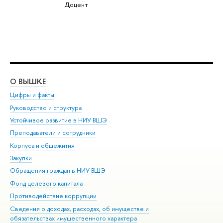
Доцент
О ВЫШКЕ
ОБ
Цифры и факты
Ли
Руководство и структура
Дов
Устойчивое развитие в НИУ ВШЭ
Ол
Преподаватели и сотрудники
При
Корпуса и общежития
Вы
Закупки
При
Обращения граждан в НИУ ВШЭ
Ас
Фонд целевого капитала
До
Противодействие коррупции
Цен
Сведения о доходах, расходах, об имуществе и
Би
обязательствах имущественного характера
Об