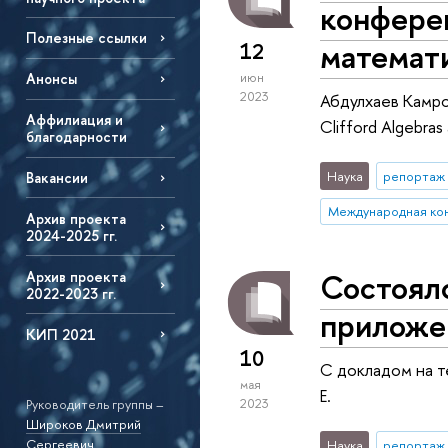
конфере
Полезные ссылки
математ
12
июн
Анонсы
2023
Абдулхаев Камро
Аффилиация и
Clifford Algebras
благодарности
Наука
репортаж 
Вакансии
Международная ко
Архив проекта
2024-2025 гг.
Состоял
Архив проекта
2022-2023 гг.
приложе
КИП 2021
10
С докладом на т
мая
Е.
2023
Руководитель группы –
Широков Дмитрий
Сергеевич
Наука
репортаж 