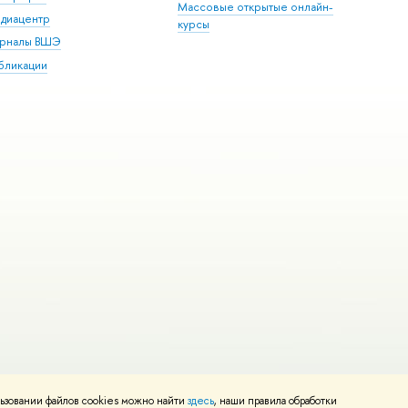
Массовые открытые онлайн-
диацентр
курсы
рналы ВШЭ
бликации
ьзовании файлов cookies можно найти
здесь
, наши правила обработки
и
Карта сайта
Редактору