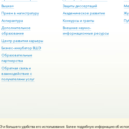
Вышка+
Защиты диссертаций
Ме
Прием в магистратуру
Академическое развитие
Жу
Аспирантура
Конкурсы и гранты
Пу
Дополнительное
Внешние научно-
образование
информационные ресурсы
Центр развития карьеры
Бизнес-инкубатор ВШЭ
Образовательные
партнерства
Обратная связь и
взаимодействие с
получателями услуг
 и большего удобства его использования. Более подробную информацию об испол
онтакты
Условия использования материалов
Политика конфиденциальност