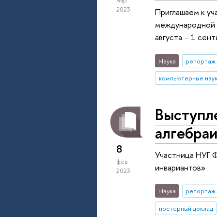
мар
2023
Приглашаем к уча
международной к
августа – 1 сент
Наука
репортаж 
компьютерные нау
Выступл
алгебраи
8
Участница НУГ Ф
фев
инвариантов»
2023
Наука
репортаж 
постерный доклад