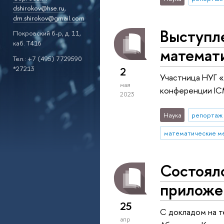
dshirokov@hse.ru
,
dm.shirokov@gmail.com
Выступл
Покровский б-р, д. 11,
каб. T416
математ
Тел.: +7 (495) 7729590
*27213
2
Участница НУГ 
мая
конференции I
2023
Наука
репортаж 
математические м
Состоял
приложе
25
С докладом на т
апр