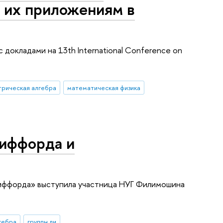
 их приложениям в
докладами на 13th International Conference on
трическая алгебра
математическая физика
лиффорда и
лиффорда» выступила участница НУГ Филимошина
гебра
группы ли