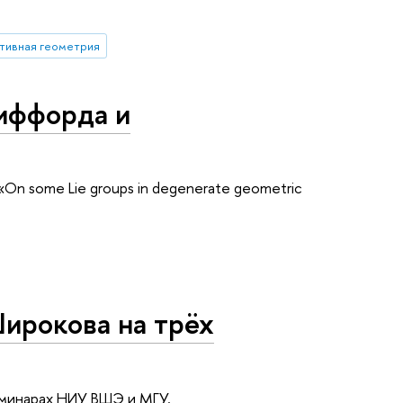
тивная геометрия
иффорда и
On some Lie groups in degenerate geometric
ирокова на трёх
еминарах НИУ ВШЭ и МГУ.