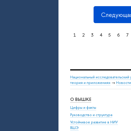
Следующая
1
2
3
4
5
6
7
Национальный исследовательский 
теория и приложения»
→
Новости
О ВЫШКЕ
Цифры и факты
Руководство и структура
Устойчивое развитие в НИУ
ВШЭ