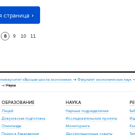
 страница
8
9
10
11
университет «Высшая школа экономики»
→
Факультет экономических наук
→
Наука
ОБРАЗОВАНИЕ
НАУКА
Р
Лицей
Научные подразделения
Би
Довузовская подготовка
Исследовательские проекты
Из
Олимпиады
Мониторинги
Кн
Прием в бакалавриат
Диссертационные советы
Ти