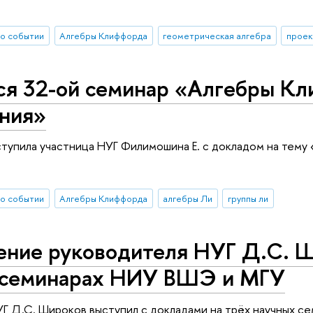
о событии
Алгебры Клиффорда
геометрическая алгебра
проек
ся 32-ой семинар «Алгебры Кл
ния»
тупила участница НУГ Филимошина Е. с докладом на тему «
о событии
Алгебры Клиффорда
алгебры Ли
группы ли
ение руководителя НУГ Д.С. Ш
 семинарах НИУ ВШЭ и МГУ
Г Д.С. Широков выступил с докладами на трёх научных с