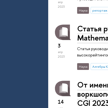
апр
2023
Наука
репортаж 
Статья р
Mathemat
3
Статья руководи
апр
высокорейтингов
2023
Наука
Алгебры 
От имени
воркшоп
CGI 202
14