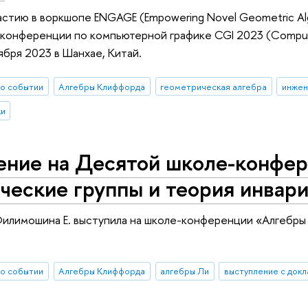
стию в воркшопе ENGAGE (Empowering Novel Geometric Algeb
онференции по компьютерной графике CGI 2023 (Computer 
ября 2023 в Шанхае, Китай.
о событии
Алгебры Клиффорда
геометрическая алгебра
инжен
ки
ение на Десятой школе-конфер
ческие группы и теория инвар
илимошина Е. выступила на школе-конференции «Алгебры 
о событии
Алгебры Клиффорда
алгебры Ли
выступление с док