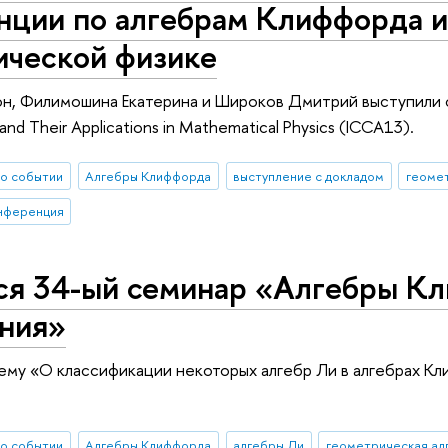
нции по алгебрам Клиффорда и
ической физике
н, Филимошина Екатерина и Широков Дмитрий выступили с 
 and Their Applications in Mathematical Physics (ICCA13).
о событии
Алгебры Клиффорда
выступление с докладом
геоме
нференция
ся 34-ый семинар «Алгебры К
ния»
ему «О классификации некоторых алгебр Ли в алгебрах К
о событии
Алгебры Клиффорда
алгебры Ли
геометрическая ал