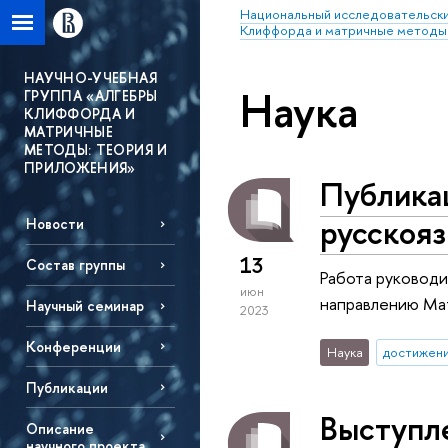
Национальный исследовательски
Клиффорда и матричные методы:
НАУЧНО-УЧЕБНАЯ
Наука
ГРУППА «АЛГЕБРЫ
КЛИФФОРДА И
МАТРИЧНЫЕ
МЕТОДЫ: ТЕОРИЯ И
ПРИЛОЖЕНИЯ»
Публика
русскоя
Новости
13
Состав группы
Работа руководи
июн
направлению Ма
Научный семинар
2023
Конференции
Наука
достижен
Публикации
Выступл
Описание
научного проекта