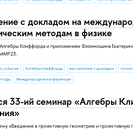
ение с докладом на междунаро
ическим методам в физике
«Алгебры Клиффорда и приложения» Филимошина Екатерин
CMMP23.
о событии
Алгебры Клиффорда
выступление с докладом
геоме
етоды
Международная конференция
ся 33-ий семинар «Алгебры Кл
ния»
ему «Введение в проективную геометрию и проективную 