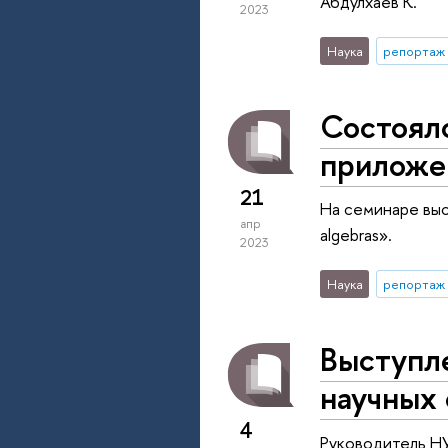
Абдулхаев К.
2023
Наука
репортаж 
Состоял
приложе
21
На семинаре выс
апр
algebras».
2023
Наука
репортаж 
Выступл
научных
4
Руководитель НУ