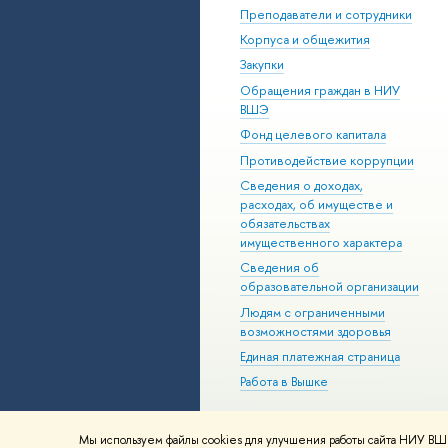
Преподаватели и сотрудники
Корпуса и общежития
Закупки
Обращения граждан в НИУ
ВШЭ
Фонд целевого капитала
Противодействие коррупции
Сведения о доходах,
расходах, об имуществе и
обязательствах
имущественного характера
Сведения об
образовательной организации
Людям с ограниченными
возможностями здоровья
Единая платежная страница
Работа в Вышке
Мы используем файлы cookies для улучшения работы сайта НИУ ВШЭ
© НИУ ВШЭ 1993–2026
Адреса и к