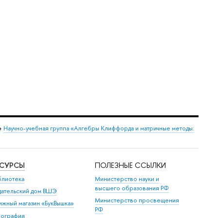
→
Научно-учебная группа «Алгебры Клиффорда и матричные методы:
ЕСУРСЫ
ПОЛЕЗНЫЕ ССЫЛКИ
блиотека
Министерство науки и
высшего образования РФ
дательский дом ВШЭ
Министерство просвещения
ижный магазин «БукВышка»
РФ
пография