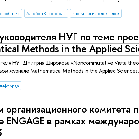
о событии
Алгебры Клиффорда
выступление с докладом
уководителя НУГ по теме прое
ical Methods in the Applied Sc
теля НУГ Дмитрия Широкова «Noncommutative Vieta theorem
ом журнале Mathematical Methods in the Applied Sciences.
Клиффорда
 организационного комитета п
е ENGAGE в рамках междунар
3