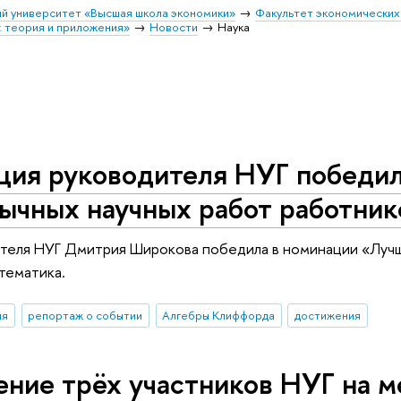
й университет «Высшая школа экономики»
Факультет экономических
 теория и приложения»
Новости
Наука
ция руководителя НУГ победил
зычных научных работ работн
теля НУГ Дмитрия Широкова победила в номинации «Лучша
тематика.
ия
репортаж о событии
Алгебры Клиффорда
достижения
ение трёх участников НУГ на 