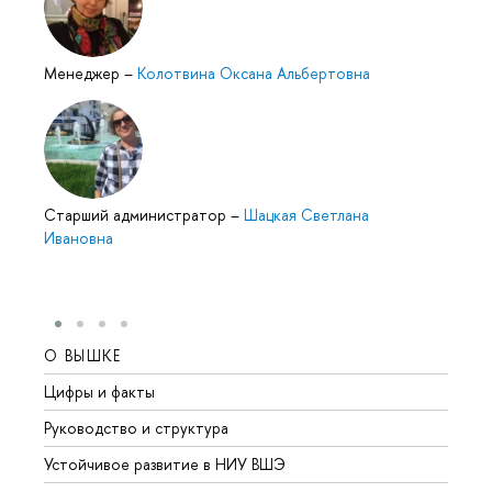
Менеджер
–
Колотвина Оксана Альбертовна
Cтарший администратор
–
Шацкая Светлана
Ивановна
О ВЫШКЕ
ОБР
Цифры и факты
Лице
Руководство и структура
Довуз
Устойчивое развитие в НИУ ВШЭ
Олим