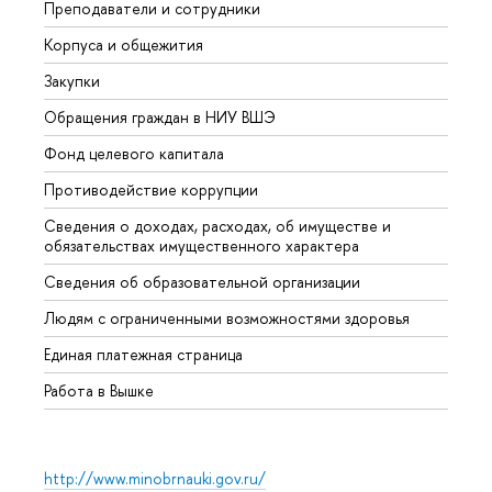
Преподаватели и сотрудники
Прием
Корпуса и общежития
Вышк
Закупки
Прием
Обращения граждан в НИУ ВШЭ
Аспир
Фонд целевого капитала
Допол
Противодействие коррупции
Центр
Сведения о доходах, расходах, об имуществе и
Бизне
обязательствах имущественного характера
Образ
Сведения об образовательной организации
Обрат
Людям с ограниченными возможностями здоровья
Единая платежная страница
Работа в Вышке
http://www.minobrnauki.gov.ru/