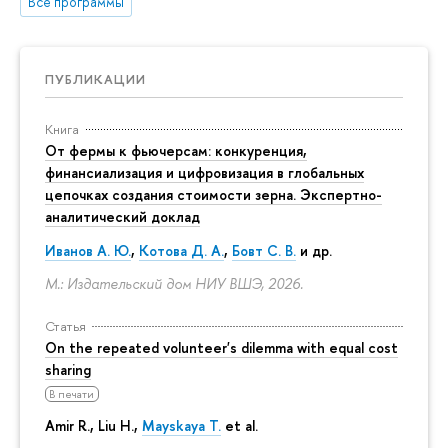
Все программы
ПУБЛИКАЦИИ
Книга
От фермы к фьючерсам: конкуренция,
финансиализация и цифровизация в глобальных
цепочках создания стоимости зерна. Экспертно-
аналитический доклад
Иванов А. Ю.
,
Котова Д. А.
,
Бовт С. В.
и др.
М.: Издательский дом НИУ ВШЭ, 2026.
Статья
On the repeated volunteer's dilemma with equal cost
sharing
В печати
Amir R., Liu H.,
Mayskaya T.
et al.