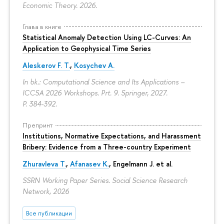
Economic Theory. 2026.
Глава в книге
Statistical Anomaly Detection Using LC-Curves: An
Application to Geophysical Time Series
Aleskerov F. T.
,
Kosychev A.
In bk.: Computational Science and Its Applications –
ICCSA 2026 Workshops. Prt. 9. Springer, 2027.
P. 384-392.
Препринт
Institutions, Normative Expectations, and Harassment
Bribery: Evidence from a Three-country Experiment
Zhuravleva T.
,
Afanasev K.
, Engelmann J. et al.
SSRN Working Paper Series. Social Science Research
Network, 2026
Все публикации