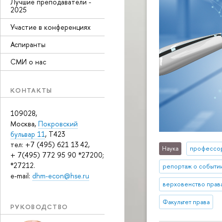
Лучшие преподаватели -
2025
Участие в конференциях
Аспиранты
СМИ о нас
КОНТАКТЫ
109028,
Москва,
Покровский
бульвар 11
, T423
тел: +7 (495) 621 13 42,
Наука
профессо
+ 7(495) 772 95 90 *27200;
*27212.
репортаж о событи
e-mail:
dhm-econ@hse.ru
верховенство прав
Факультет права
РУКОВОДСТВО