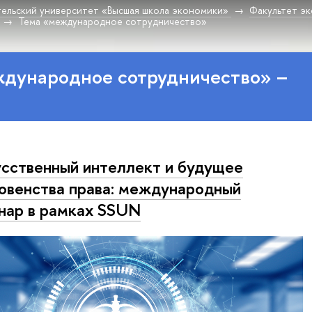
ельский университет «Высшая школа экономики»
Факультет эк
Тема «международное сотрудничество»
ждународное сотрудничество» –
сственный интеллект и будущее
овенства права: международный
нар в рамках SSUN