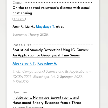
Статья
On the repeated volunteer's dilemma with equal
cost sharing
В печати
Amir R., Liu H.,
Mayskaya T.
et al.
Economic Theory. 2026.
Глава в книге
Statistical Anomaly Detection Using LC-Curves:
An Application to Geophysical Time Series
Aleskerov F. T.
,
Kosychev A.
In bk.: Computational Science and Its Applications –
ICCSA 2026 Workshops. Prt. 9. Springer, 2027.
P. 384-392.
Препринт
Institutions, Normative Expectations, and
Harassment Bribery: Evidence from a Three-
country Experiment