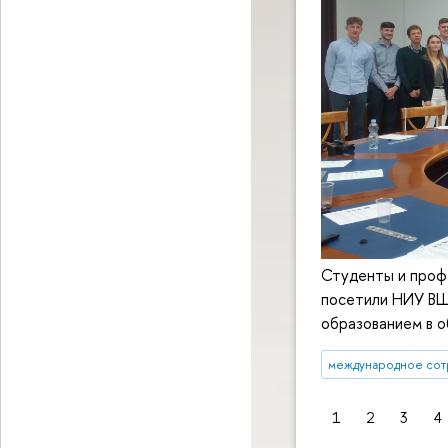
Студенты и проф
посетили НИУ ВШ
образованием в о
международное сот
1
2
3
4