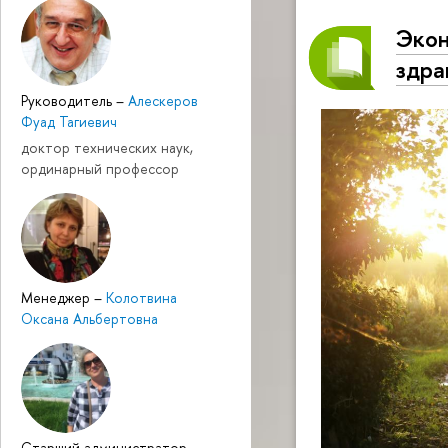
Экон
здра
Руководитель
–
Алескеров
Фуад Тагиевич
доктор технических наук,
ординарный профессор
Менеджер
–
Колотвина
Оксана Альбертовна
Cтарший администратор
–