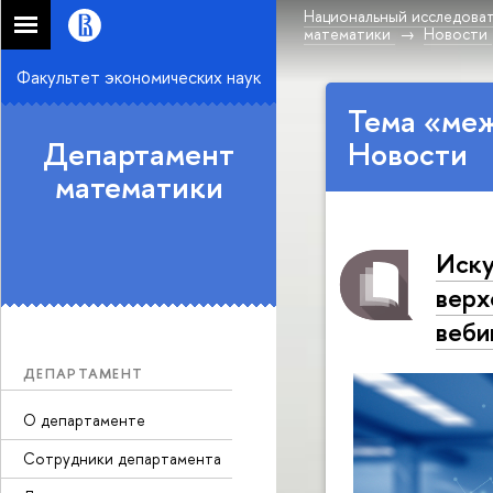
Национальный исследоват
математики
Новости
Факультет экономических наук
Тема «ме
Департамент
Новости
математики
Иску
верх
веби
ДЕПАРТАМЕНТ
О департаменте
Сотрудники департамента