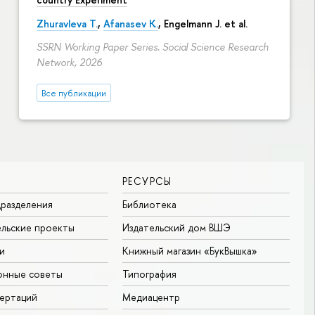
Zhuravleva T.
,
Afanasev K.
, Engelmann J. et al.
SSRN Working Paper Series. Social Science Research
Network, 2026
Все публикации
РЕСУРСЫ
разделения
Библиотека
льские проекты
Издательский дом ВШЭ
и
Книжный магазин «БукВышка»
онные советы
Типография
ертаций
Медиацентр