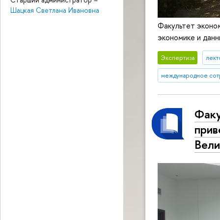
Шацкая Светлана Ивановна
Факультет эконо
экономике и дан
Экспертиза
лект
международное сот
Факу
прив
Вели