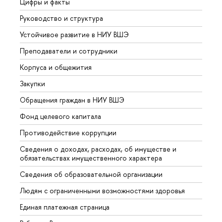
Цифры и факты
Лице
Руководство и структура
Довуз
Устойчивое развитие в НИУ ВШЭ
Олим
Преподаватели и сотрудники
Прием
Корпуса и общежития
Вышк
Закупки
Прием
Обращения граждан в НИУ ВШЭ
Аспир
Фонд целевого капитала
Допол
Противодействие коррупции
Центр
Сведения о доходах, расходах, об имуществе и
Бизне
обязательствах имущественного характера
Образ
Сведения об образовательной организации
Обрат
Людям с ограниченными возможностями здоровья
Единая платежная страница