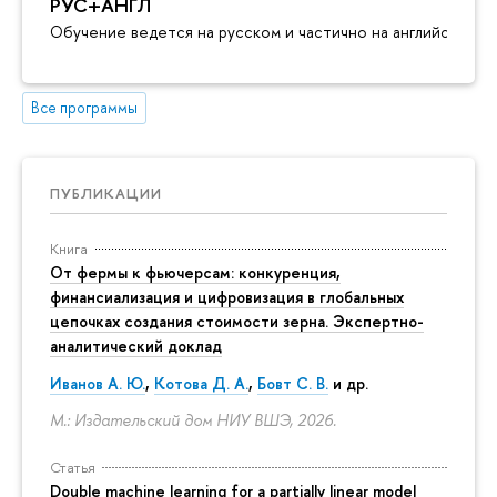
РУС+АНГЛ
Обучение ведется на русском и частично на английском я
Все программы
ПУБЛИКАЦИИ
Книга
От фермы к фьючерсам: конкуренция,
финансиализация и цифровизация в глобальных
цепочках создания стоимости зерна. Экспертно-
аналитический доклад
Иванов А. Ю.
,
Котова Д. А.
,
Бовт С. В.
и др.
М.: Издательский дом НИУ ВШЭ, 2026.
Статья
Double machine learning for a partially linear model