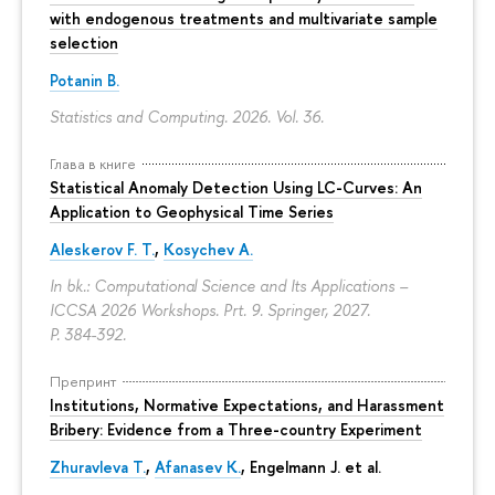
with endogenous treatments and multivariate sample
selection
Potanin B.
Statistics and Computing. 2026. Vol. 36.
Глава в книге
Statistical Anomaly Detection Using LC-Curves: An
Application to Geophysical Time Series
Aleskerov F. T.
,
Kosychev A.
In bk.: Computational Science and Its Applications –
ICCSA 2026 Workshops. Prt. 9. Springer, 2027.
P. 384-392.
Препринт
Institutions, Normative Expectations, and Harassment
Bribery: Evidence from a Three-country Experiment
Zhuravleva T.
,
Afanasev K.
, Engelmann J. et al.