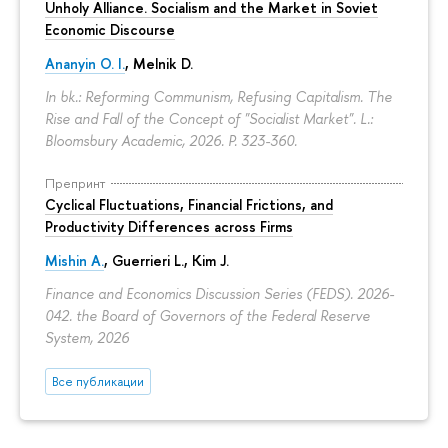
Unholy Alliance. Socialism and the Market in Soviet
Economic Discourse
Ananyin O. I.
, Melnik D.
In bk.: Reforming Communism, Refusing Capitalism. The
Rise and Fall of the Concept of "Socialist Market". L.:
Bloomsbury Academic, 2026.
P. 323-360.
Препринт
Cyclical Fluctuations, Financial Frictions, and
Productivity Differences across Firms
Mishin A.
, Guerrieri L., Kim J.
Finance and Economics Discussion Series (FEDS). 2026-
042. the Board of Governors of the Federal Reserve
System, 2026
Все публикации