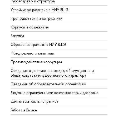
Руководство и структура
Довуз
Устойчивое развитие в НИУ ВШЭ
Олим
Преподаватели и сотрудники
Прием
Корпуса и общежития
Вышк
Закупки
Прием
Обращения граждан в НИУ ВШЭ
Аспир
Фонд целевого капитала
Допол
Противодействие коррупции
Центр
Сведения о доходах, расходах, об имуществе и
Бизне
обязательствах имущественного характера
Образ
Сведения об образовательной организации
Обрат
Людям с ограниченными возможностями здоровья
Единая платежная страница
Работа в Вышке