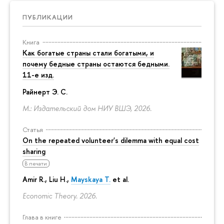
ПУБЛИКАЦИИ
Книга
Как богатые страны стали богатыми, и
почему бедные страны остаются бедными.
11-е изд.
Райнерт Э. С.
М.: Издательский дом НИУ ВШЭ, 2026.
Статья
On the repeated volunteer's dilemma with equal cost
sharing
В печати
Amir R., Liu H.,
Mayskaya T.
et al.
Economic Theory. 2026.
Глава в книге