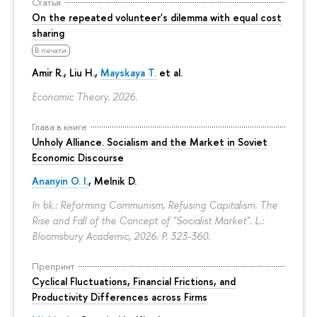
Статья
On the repeated volunteer's dilemma with equal cost
sharing
В печати
Amir R., Liu H.,
Mayskaya T.
et al.
Economic Theory. 2026.
Глава в книге
Unholy Alliance. Socialism and the Market in Soviet
Economic Discourse
Ananyin O. I.
, Melnik D.
In bk.: Reforming Communism, Refusing Capitalism. The
Rise and Fall of the Concept of "Socialist Market". L.:
Bloomsbury Academic, 2026.
P. 323-360.
Препринт
Cyclical Fluctuations, Financial Frictions, and
Productivity Differences across Firms