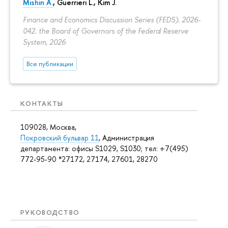
Mishin A.
, Guerrieri L., Kim J.
Finance and Economics Discussion Series (FEDS). 2026-
042. the Board of Governors of the Federal Reserve
System, 2026
Все публикации
КОНТАКТЫ
109028, Москва,
Покровский бульвар 11
, Администрация
департамента: офисы S1029, S1030; тел: +7(495)
772-95-90 *27172, 27174, 27601, 28270
РУКОВОДСТВО