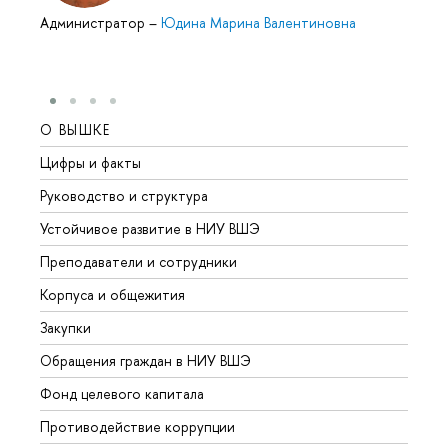
Администратор
–
Юдина Марина Валентиновна
О ВЫШКЕ
ОБР
Цифры и факты
Лице
Руководство и структура
Довуз
Устойчивое развитие в НИУ ВШЭ
Олим
Преподаватели и сотрудники
Прием
Корпуса и общежития
Вышк
Закупки
Прием
Обращения граждан в НИУ ВШЭ
Аспир
Фонд целевого капитала
Допол
Противодействие коррупции
Центр