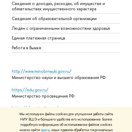
Сведения о доходах, расходах, об имуществе и
Бизне
обязательствах имущественного характера
Образ
Сведения об образовательной организации
Обрат
Людям с ограниченными возможностями здоровья
Единая платежная страница
Работа в Вышке
http://www.minobrnauki.gov.ru/
Министерство науки и высшего образования РФ
https://edu.gov.ru/
Министерство просвещения РФ
https://elearning.hse.ru/mooc
Массовые открытые онлайн-курсы
Мы используем файлы cookies для улучшения работы сайта
НИУ ВШЭ и большего удобства его использования. Более
подробную информацию об использовании файлов cookies
можно найти
здесь
, наши правила обработки персональных