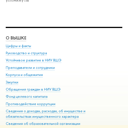
упомянуты
О ВЫШКЕ
ОБ
Цифры и факты
Ли
Руководство и структура
Дов
Устойчивое развитие в НИУ ВШЭ
Ол
Преподаватели и сотрудники
При
Корпуса и общежития
Вы
Закупки
При
Обращения граждан в НИУ ВШЭ
Ас
Фонд целевого капитала
До
Противодействие коррупции
Цен
Сведения о доходах, расходах, об имуществе и
Би
обязательствах имущественного характера
Об
Сведения об образовательной организации
Обр