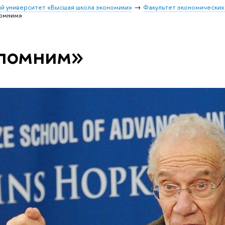
й университет «Высшая школа экономики»
Факультет экономических
помним»
 помним»