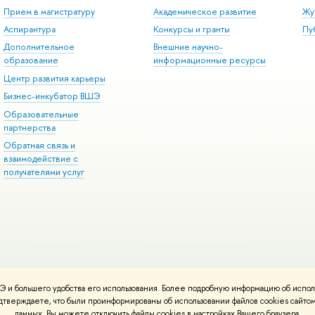
Прием в магистратуру
Академическое развитие
Жу
Аспирантура
Конкурсы и гранты
Пу
Дополнительное
Внешние научно-
образование
информационные ресурсы
Центр развития карьеры
Бизнес-инкубатор ВШЭ
Образовательные
партнерства
Обратная связь и
взаимодействие с
получателями услуг
 и большего удобства его использования. Более подробную информацию об испол
онтакты
Условия использования материалов
Политика конфиденциальност
подтверждаете, что были проинформированы об использовании файлов cookies сай
ботаны в
Школе дизайна НИУ ВШЭ
данных. Вы можете отключить файлы cookies в настройках Вашего браузера.