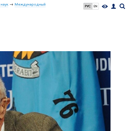
 наук
Международный
РУС
EN