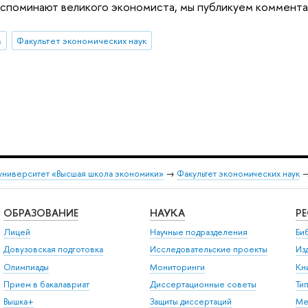
споминают великого экономиста, мы публикуем комментар
м
Факультет экономических наук
университет «Высшая школа экономики»
→
Факультет экономических наук
ОБРАЗОВАНИЕ
НАУКА
Р
Лицей
Научные подразделения
Би
Довузовская подготовка
Исследовательские проекты
Из
Олимпиады
Мониторинги
Кн
Прием в бакалавриат
Диссертационные советы
Ти
Вышка+
Защиты диссертаций
Ме