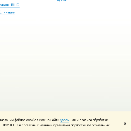
рналы ВШЭ
бликации
ьзовании файлов cookies можно найти
здесь
, наши правила обработки
и
Карта сайта
Редактору
✖
том НИУ ВШЭ и согласны с нашими правилами обработки персональных