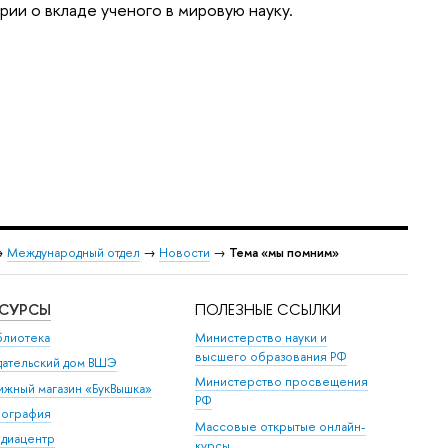
ии о вкладе ученого в мировую науку.
→
Международный отдел
→
Новости
→
Тема «мы помним»
ЕСУРСЫ
ПОЛЕЗНЫЕ ССЫЛКИ
блиотека
Министерство науки и
высшего образования РФ
дательский дом ВШЭ
Министерство просвещения
ижный магазин «БукВышка»
РФ
пография
Массовые открытые онлайн-
диацентр
курсы