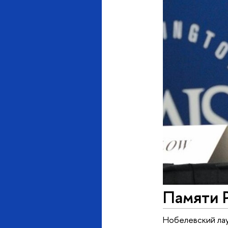
Памяти 
Нобелевский лау