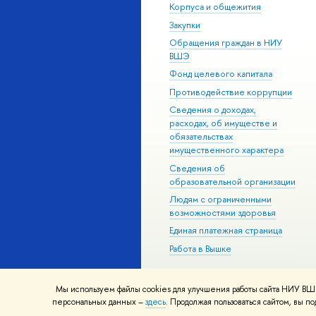
Корпуса и общежития
Закупки
Обращения граждан в НИУ
ВШЭ
Фонд целевого капитала
Противодействие коррупции
Сведения о доходах,
расходах, об имуществе и
обязательствах
имущественного характера
Сведения об
образовательной организации
Людям с ограниченными
возможностями здоровья
Единая платежная страница
Работа в Вышке
Мы используем файлы cookies для улучшения работы сайта НИУ ВШЭ
© НИУ ВШЭ 1993–2026
Адреса и к
персональных данных –
здесь
. Продолжая пользоваться сайтом, вы 
Шрифты HSE Sans и HSE Slab разра