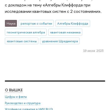
с докладом на тему «Алгебры Клиффорда при
исследовании квантовых систем с 2 состояниями».
Наука
репортаж о событии
Алгебры Клиффорда
геометрическая алгебра
квантовая механика
квантовые системы
уравнение Шредингера
19 июня 2023
О ВЫШКЕ
ОБ
Цифры и факты
Ли
Руководство и структура
Дов
Устойчивое развитие в НИУ ВШЭ
Ол