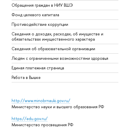
Обращения граждан в НИУ ВШЭ
Аспир
Фонд целевого капитала
Допол
Противодействие коррупции
Центр
Сведения о доходах, расходах, об имуществе и
Бизне
обязательствах имущественного характера
Образ
Сведения об образовательной организации
Обрат
Людям с ограниченными возможностями здоровья
Единая платежная страница
Работа в Вышке
http://www.minobrnauki.gov.ru/
Министерство науки и высшего образования РФ
https://edu.gov.ru/
Министерство просвещения РФ