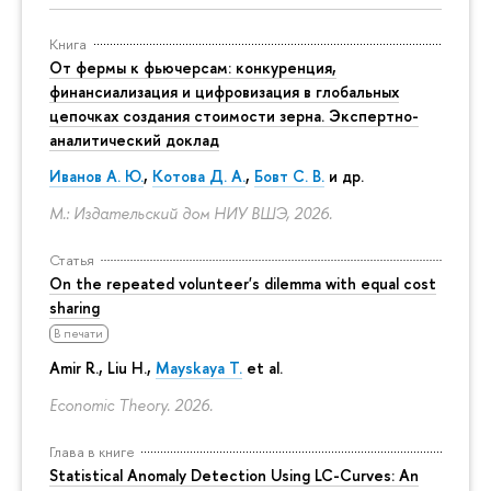
Книга
От фермы к фьючерсам: конкуренция,
финансиализация и цифровизация в глобальных
цепочках создания стоимости зерна. Экспертно-
аналитический доклад
Иванов А. Ю.
,
Котова Д. А.
,
Бовт С. В.
и др.
М.: Издательский дом НИУ ВШЭ, 2026.
Статья
On the repeated volunteer's dilemma with equal cost
sharing
В печати
Amir R., Liu H.,
Mayskaya T.
et al.
Economic Theory. 2026.
Глава в книге
Statistical Anomaly Detection Using LC-Curves: An