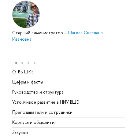
Cтарший администратор
–
Шацкая Светлана
Ивановна
О ВЫШКЕ
ОБР
Цифры и факты
Лице
Руководство и структура
Довуз
Устойчивое развитие в НИУ ВШЭ
Олим
Преподаватели и сотрудники
Прием
Корпуса и общежития
Вышк
Закупки
Прием