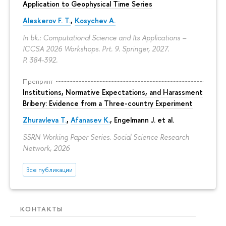
Application to Geophysical Time Series
Aleskerov F. T.
,
Kosychev A.
In bk.: Computational Science and Its Applications –
ICCSA 2026 Workshops. Prt. 9. Springer, 2027.
P. 384-392.
Препринт
Institutions, Normative Expectations, and Harassment
Bribery: Evidence from a Three-country Experiment
Zhuravleva T.
,
Afanasev K.
, Engelmann J. et al.
SSRN Working Paper Series. Social Science Research
Network, 2026
Все публикации
КОНТАКТЫ