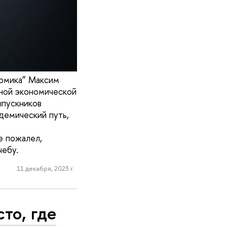
омика” Максим
ьной экономической
ыпускников
демический путь,
е пожалел,
чебу.
11 декабря, 2023 г.
то, где