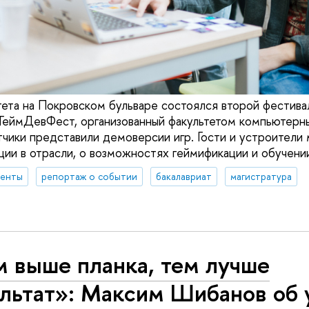
тета на Покровском бульваре состоялся второй фестива
ГеймДевФест, организованный факультетом компьютерн
чики представили демоверсии игр. Гости и устроители
ции в отрасли, о возможностях геймификации и обучении
денты
репортаж о событии
бакалавриат
магистратура
м выше планка, тем лучше
ультат»: Максим Шибанов об 