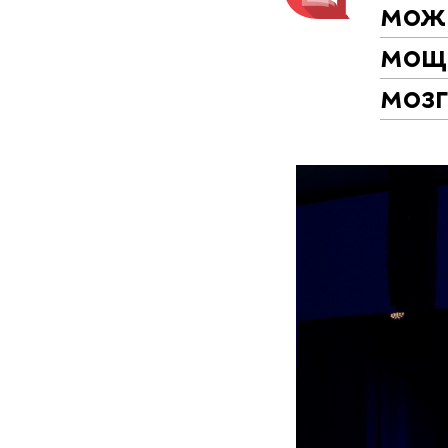
мож
мощ
моз