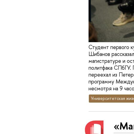
Студент первого 
Шибанов рассказал
магистратуре и ос
политфака СПбГУ. 
переехал из Петер
программу Междуна
несмотря на 9 часо
Университетская жиз
«Маг