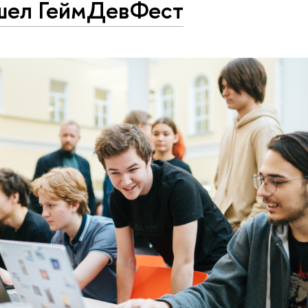
шел ГеймДевФест