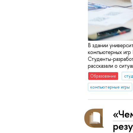
В здании универси
компьютерных игр 
Студенты-разработ
рассказали о ситуа
Образование
сту
компьютерные игры
«Че
рез