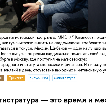
курса магистерской программы МИЭФ “Финансовая экон
, как гуманитарию выжить на академически требовател
таваться в тонусе. Максим Шибанов — один из лучших в
После выпуска он решил кардинально поменять свой ака
бурга в Москву, где поступил на магистерскую
родного института экономики и финансов. И ни разу н
в занятий в день, отсутствие выходных и интенсивную у
нь
Практика
выпускники
магистратура
истратура — это время и мес