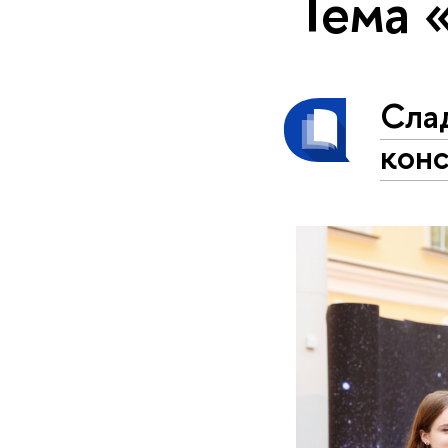
Тема 
Сла
кон