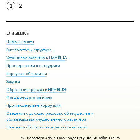
1
2
О ВЫШКЕ
ОБ
Цифры и факты
Ли
Руководство и структура
Дов
Устойчивое развитие в НИУ ВШЭ
Ол
Преподаватели и сотрудники
При
Корпуса и общежития
Вы
Закупки
При
Обращения граждан в НИУ ВШЭ
Ас
Фонд целевого капитала
До
Противодействие коррупции
Цен
Сведения о доходах, расходах, об имуществе и
Би
обязательствах имущественного характера
Об
Сведения об образовательной организации
Обр
Людям с ограниченными возможностями здоровья
Мы используем файлы cookies для улучшения работы сайта