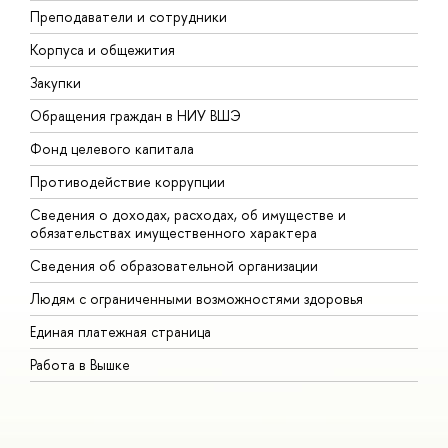
Преподаватели и сотрудники
П
Корпуса и общежития
В
Закупки
П
Обращения граждан в НИУ ВШЭ
А
Фонд целевого капитала
Д
Противодействие коррупции
Ц
Сведения о доходах, расходах, об имуществе и
Б
обязательствах имущественного характера
О
Сведения об образовательной организации
О
Людям с ограниченными возможностями здоровья
Единая платежная страница
Работа в Вышке