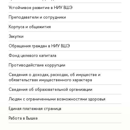
Устойчивое развитие в НИУ ВШЭ
О
Преподаватели и сотрудники
П
Корпуса и общежития
В
Закупки
П
Обращения граждан в НИУ ВШЭ
А
Фонд целевого капитала
Д
Противодействие коррупции
Ц
Сведения о доходах, расходах, об имуществе и
Б
обязательствах имущественного характера
О
Сведения об образовательной организации
О
Людям с ограниченными возможностями здоровья
Единая платежная страница
Работа в Вышке