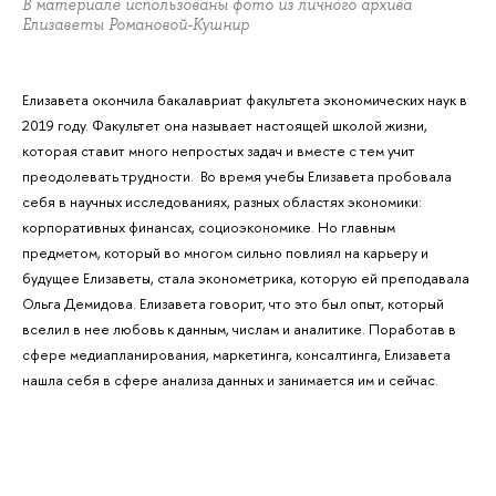
В материале использованы фото из личного архива
Елизаветы Романовой-Кушнир
Елизавета окончила бакалавриат факультета экономических наук в
2019 году. Факультет она называет настоящей школой жизни,
которая ставит много непростых задач и вместе с тем учит
преодолевать трудности. Во время учебы Елизавета пробовала
себя в научных исследованиях, разных областях экономики:
корпоративных финансах, социоэкономике. Но главным
предметом, который во многом сильно повлиял на карьеру и
будущее Елизаветы, стала эконометрика, которую ей преподавала
Ольга Демидова. Елизавета говорит, что это был опыт, который
вселил в нее любовь к данным, числам и аналитике. Поработав в
сфере медиапланирования, маркетинга, консалтинга, Елизавета
нашла себя в сфере анализа данных и занимается им и сейчас.