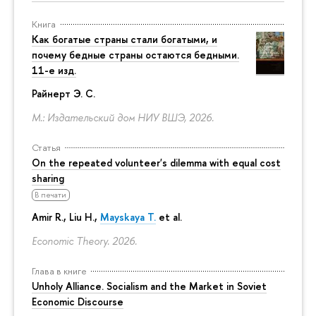
Книга
Как богатые страны стали богатыми, и
почему бедные страны остаются бедными.
11-е изд.
Райнерт Э. С.
М.: Издательский дом НИУ ВШЭ, 2026.
Статья
On the repeated volunteer's dilemma with equal cost
sharing
В печати
Amir R., Liu H.,
Mayskaya T.
et al.
Economic Theory. 2026.
Глава в книге
Unholy Alliance. Socialism and the Market in Soviet
Economic Discourse