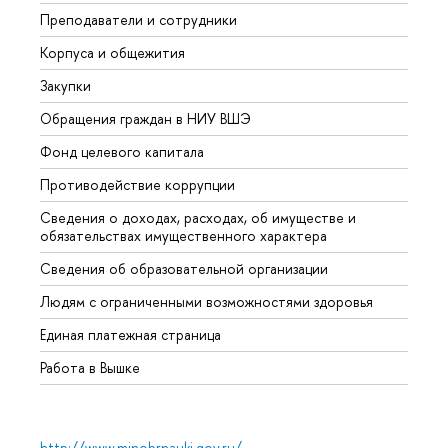
Преподаватели и сотрудники
Прием
Корпуса и общежития
Вышк
Закупки
Прием
Обращения граждан в НИУ ВШЭ
Аспир
Фонд целевого капитала
Допол
Противодействие коррупции
Центр
Сведения о доходах, расходах, об имуществе и
Бизне
обязательствах имущественного характера
Образ
Сведения об образовательной организации
Обрат
Людям с ограниченными возможностями здоровья
Единая платежная страница
Работа в Вышке
http://www.minobrnauki.gov.ru/