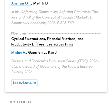
Ananyin O. I.
, Melnik D.
In bk.: Reforming Communism, Refusing Capitalism. The
Rise and Fall of the Concept of "Socialist Market". L.:
Bloomsbury Academic, 2026.
P. 323-360.
Препринт
Cyclical Fluctuations, Financial Frictions, and
Productivity Differences across Firms
Mishin A.
, Guerrieri L., Kim J.
Finance and Economics Discussion Series (FEDS). 2026-
042. the Board of Governors of the Federal Reserve
System, 2026
Все публикации
КОНТАКТЫ