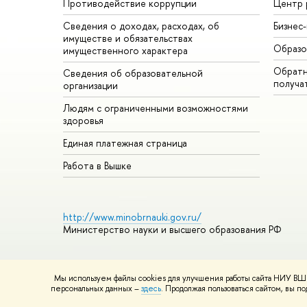
Противодействие коррупции
Центр 
Сведения о доходах, расходах, об
Бизнес
имуществе и обязательствах
Образо
имущественного характера
Обратн
Сведения об образовательной
получа
организации
Людям с ограниченными возможностями
здоровья
Единая платежная страница
Работа в Вышке
http://www.minobrnauki.gov.ru/
Министерство науки и высшего образования РФ
Мы используем файлы cookies для улучшения работы сайта НИУ ВШЭ
© НИУ ВШЭ 1993–2026
Адреса и контакты
Условия использ
персональных данных –
здесь
. Продолжая пользоваться сайтом, вы 
Шрифты HSE Sans и HSE Slab разработаны в
Школе дизайна 