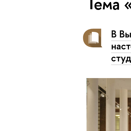
Тема 
В В
нас
сту