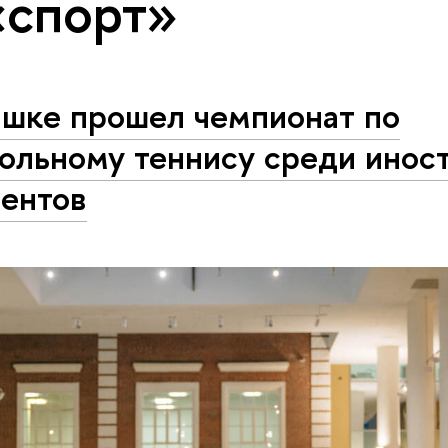
«спорт»
ышке прошел чемпионат по
тольному теннису среди инос
дентов