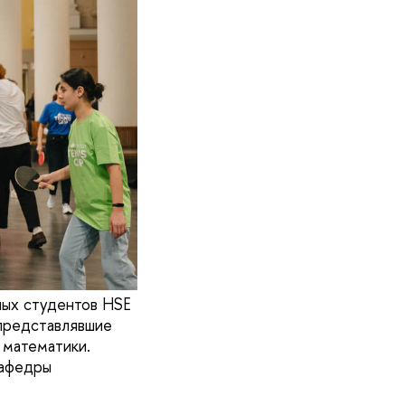
ных студентов HSE
 представлявшие
 математики.
кафедры