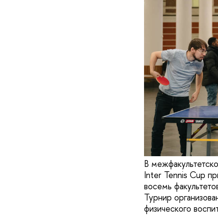
В межфакультетско
Inter Tennis Cup 
восемь факультето
Турнир организова
физического восп