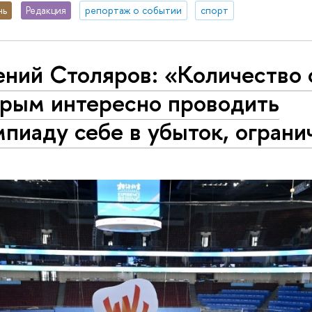
нь
Редакция
репортаж о событии
спорт
ний Столяров: «Количество 
орым интересно проводить
пиаду себе в убыток, ограни