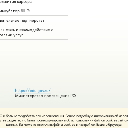
развития карьеры
-инкубатор ВШЭ
вательные партнерства
ая связь и взаимодействие с
телями услуг
https://edu.gov.ru/
Министерство просвещения РФ
 и большего удобства его использования. Более подробную информацию об испол
ования материалов
Политика конфиденциальности
Карта сайта
подтверждаете, что были проинформированы об использовании файлов cookies сай
НИУ ВШЭ
данных. Вы можете отключить файлы cookies в настройках Вашего браузера.