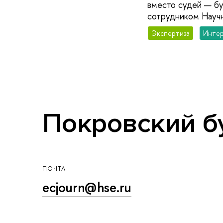
вместо судей — бу
сотрудником Науч
Экспертиза
Инте
Покровский бул
ПОЧТА
ecjourn@hse.ru