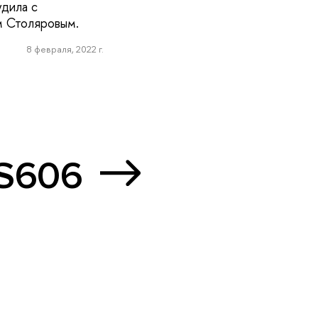
дила с
м Столяровым.
8 февраля, 2022 г.
 S606