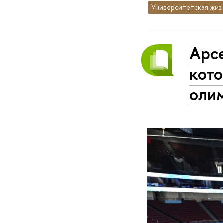
Университетская жиз
Арсе
кот
олим