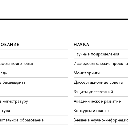
ЗОВАНИЕ
НАУКА
Научные подразделения
вская подготовка
Исследовательские проекты
иады
Мониторинги
в бакалавриат
Диссертационные советы
Защиты диссертаций
в магистратуру
Академическое развитие
нтура
Конкурсы и гранты
ительное образование
Внешние научно-информаци