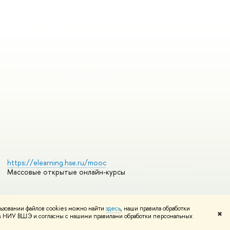
https://elearning.hse.ru/mooc
Массовые открытые онлайн-курсы
ьзовании файлов cookies можно найти
здесь
, наши правила обработки
Редактору
✖
том НИУ ВШЭ и согласны с нашими правилами обработки персональных