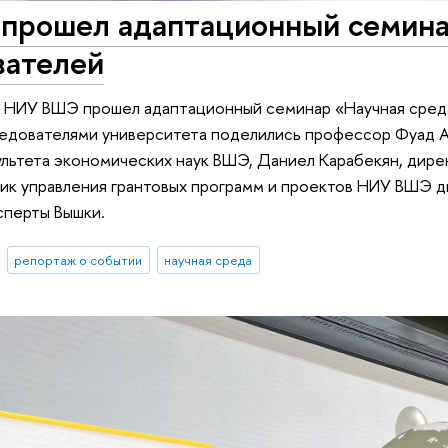
 прошел адаптационный семина
вателей
 в НИУ ВШЭ прошел адаптационный семинар «Научная сред
едователями университета поделились профессор Фуад А
льтета экономических наук ВШЭ, Даниел Карабекян, дир
ник управления грантовых программ и проектов НИУ ВШЭ д
сперты Вышки.
репортаж о событии
научная среда