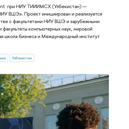
hkent при НИУ ТИИИМСХ (Узбекистан) —
НИУ ВШЭ». Проект инициирован и реализуется
стве с факультетами НИУ ВШЭ и зарубежными
 факультеты компьютерных наук, мировой
шая школа бизнеса и Международный институт
ики
Узбекистан