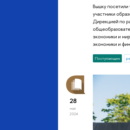
Вышку посетили 
участники обра
Дирекцией по ра
общеобразовател
экономики и мир
экономики и фин
Поступающим
р
28
мая
2024