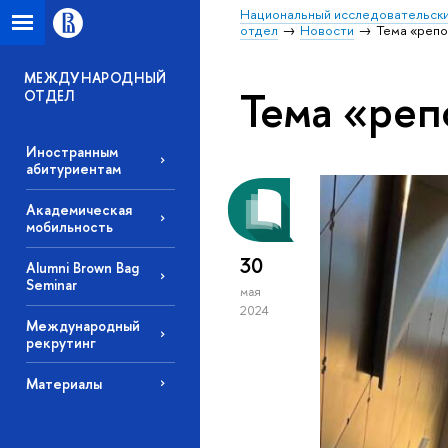
Национальный исследовательски
отдел
Новости
Тема «репо
МЕЖДУНАРОДНЫЙ
Тема «реп
ОТДЕЛ
Иностранным
абитуриентам
Академическая
мобильность
30
Alumni Brown Bag
Seminar
мая
2024
Международный
рекрутинг
Материалы