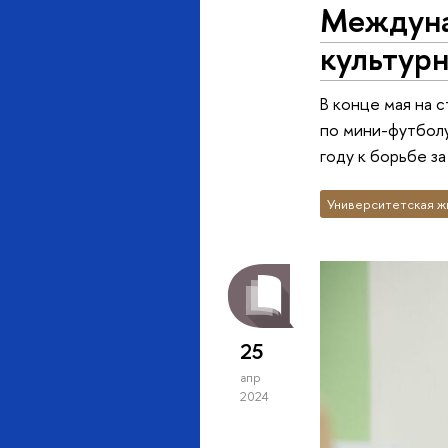
Междуна
культурн
В конце мая на
по мини-футболу 
году к борьбе з
Университетская ж
25
апр
2024