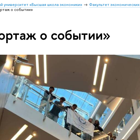
й университет «Высшая школа экономики»
Факультет экономических
ртаж о событии»
ортаж о событии»