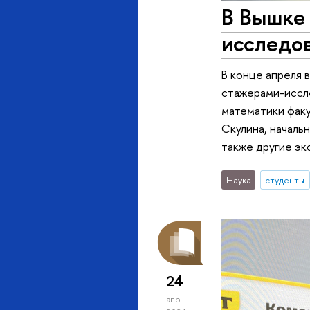
В Вышке
исследо
В конце апреля
стажерами-иссл
математики факу
Скулина, началь
также другие эк
Наука
студенты
24
апр