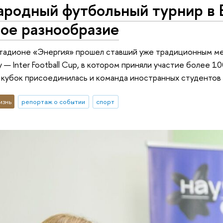
родный футбольный турнир в В
ое разнообразие
 стадионе «Энергия» прошел ставший уже традиционным 
— Inter Football Cup, в котором приняли участие более 10
а кубок присоединилась и команда иностранных студенто
изнь
репортаж о событии
спорт