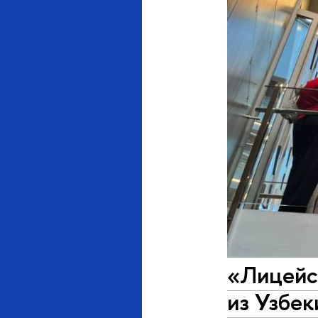
«Лицейс
из Узбек