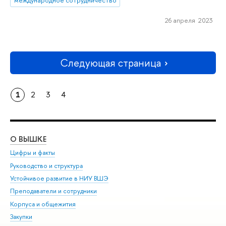
международное сотрудничество
26 апреля 2023
Следующая страница
1
2
3
4
О ВЫШКЕ
ОБ
Цифры и факты
Ли
Руководство и структура
Дов
Устойчивое развитие в НИУ ВШЭ
Ол
Преподаватели и сотрудники
При
Корпуса и общежития
Вы
Закупки
При