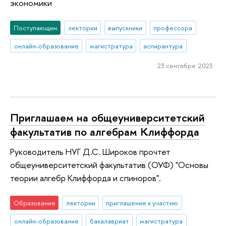
экономики
Поступающим
лектории
выпускники
профессора
онлайн-образование
магистратура
аспирантура
23 сентября 2023
Приглашаем на общеуниверситетский
факультатив по алгебрам Клиффорда
Руководитель НУГ Д.С. Широков прочтет
общеуниверситетский факультатив (ОУФ) "Основы
теории алгебр Клиффорда и спиноров".
Образование
лектории
приглашение к участию
онлайн-образование
бакалавриат
магистратура