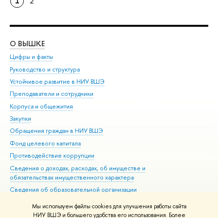
1
2
О ВЫШКЕ
ОБ
Цифры и факты
Ли
Руководство и структура
Дов
Устойчивое развитие в НИУ ВШЭ
Ол
Преподаватели и сотрудники
При
Корпуса и общежития
Вы
Закупки
При
Обращения граждан в НИУ ВШЭ
Ас
Фонд целевого капитала
До
Противодействие коррупции
Цен
Сведения о доходах, расходах, об имуществе и
Би
обязательствах имущественного характера
Об
Сведения об образовательной организации
Обр
Людям с ограниченными возможностями здоровья
Мы используем файлы cookies для улучшения работы сайта
Единая платежная страница
НИУ ВШЭ и большего удобства его использования. Более