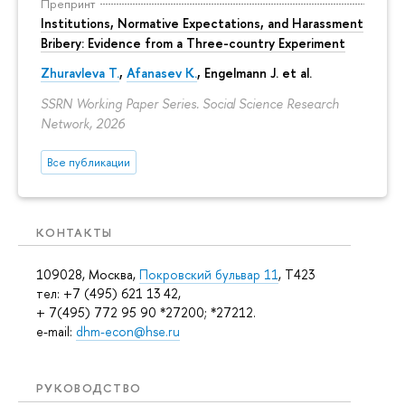
Препринт
Institutions, Normative Expectations, and Harassment
Bribery: Evidence from a Three-country Experiment
Zhuravleva T.
,
Afanasev K.
, Engelmann J. et al.
SSRN Working Paper Series. Social Science Research
Network, 2026
Все публикации
КОНТАКТЫ
109028, Москва,
Покровский бульвар 11
, T423
тел: +7 (495) 621 13 42,
+ 7(495) 772 95 90 *27200; *27212.
e-mail:
dhm-econ@hse.ru
РУКОВОДСТВО