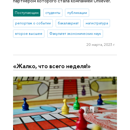
партнером которого стала компанией Unilever.
Поступающим
студенты
публикации
репортаж о событии
бакалавриат
магистратура
второе высшее
Факультет экономических наук
20 марта, 2023 г.
«Жалко, что всего неделя!»