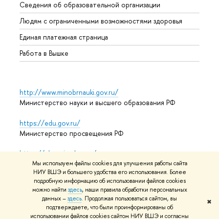
Сведения об образовательной организации
Обрат
Людям с ограниченными возможностями здоровья
Единая платежная страница
Работа в Вышке
http://www.minobrnauki.gov.ru/
Министерство науки и высшего образования РФ
https://edu.gov.ru/
Министерство просвещения РФ
https://elearning.hse.ru/mooc
Массовые открытые онлайн-курсы
Мы используем файлы cookies для улучшения работы сайта
НИУ ВШЭ и большего удобства его использования. Более
подробную информацию об использовании файлов cookies
можно найти
здесь
, наши правила обработки персональных
данных –
здесь
. Продолжая пользоваться сайтом, вы
© НИУ ВШЭ 1993–2026
Адреса и контакты
Условия
✖
подтверждаете, что были проинформированы об
использования материалов
Политика конфиденциальности
использовании файлов cookies сайтом НИУ ВШЭ и согласны
Карта сайта