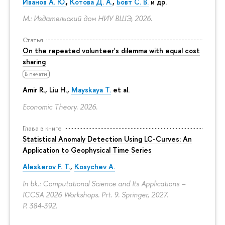
Иванов А. Ю.
,
Котова Д. А.
,
Бовт С. В.
и др.
М.: Издательский дом НИУ ВШЭ, 2026.
Статья
On the repeated volunteer's dilemma with equal cost
sharing
В печати
Amir R., Liu H.,
Mayskaya T.
et al.
Economic Theory. 2026.
Глава в книге
Statistical Anomaly Detection Using LC-Curves: An
Application to Geophysical Time Series
Aleskerov F. T.
,
Kosychev A.
In bk.: Computational Science and Its Applications –
ICCSA 2026 Workshops. Prt. 9. Springer, 2027.
P. 384-392.