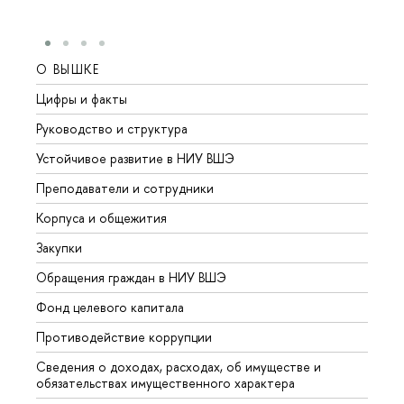
О ВЫШКЕ
ОБР
Цифры и факты
Лице
Руководство и структура
Довуз
Устойчивое развитие в НИУ ВШЭ
Олим
Преподаватели и сотрудники
Прием
Корпуса и общежития
Вышк
Закупки
Прием
Обращения граждан в НИУ ВШЭ
Аспир
Фонд целевого капитала
Допол
Противодействие коррупции
Центр
Сведения о доходах, расходах, об имуществе и
Бизне
обязательствах имущественного характера
Образ