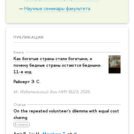
Научные семинары факультета
ПУБЛИКАЦИИ
Книга
Как богатые страны стали богатыми, и
почему бедные страны остаются бедными.
11-е изд.
Райнерт Э. С.
М.: Издательский дом НИУ ВШЭ, 2026.
Статья
On the repeated volunteer's dilemma with equal cost
sharing
В печати
Amir R., Liu H.,
Mayskaya T.
et al.