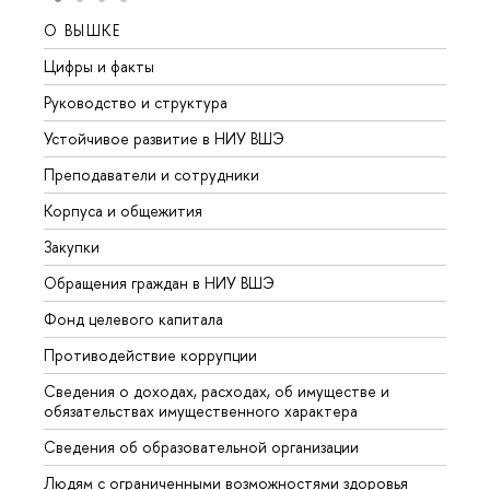
О ВЫШКЕ
ОБР
Цифры и факты
Лице
Руководство и структура
Довуз
Устойчивое развитие в НИУ ВШЭ
Олим
Преподаватели и сотрудники
Прием
Корпуса и общежития
Вышк
Закупки
Прием
Обращения граждан в НИУ ВШЭ
Аспир
Фонд целевого капитала
Допол
Противодействие коррупции
Центр
Сведения о доходах, расходах, об имуществе и
Бизне
обязательствах имущественного характера
Образ
Сведения об образовательной организации
Обрат
Людям с ограниченными возможностями здоровья