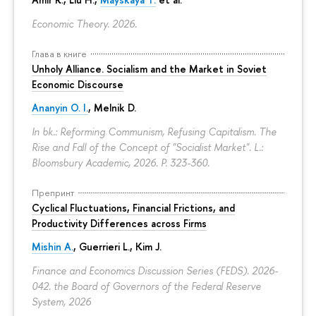
Economic Theory. 2026.
Глава в книге
Unholy Alliance. Socialism and the Market in Soviet
Economic Discourse
Ananyin O. I.
, Melnik D.
In bk.: Reforming Communism, Refusing Capitalism. The
Rise and Fall of the Concept of "Socialist Market". L.:
Bloomsbury Academic, 2026.
P. 323-360.
Препринт
Cyclical Fluctuations, Financial Frictions, and
Productivity Differences across Firms
Mishin A.
, Guerrieri L., Kim J.
Finance and Economics Discussion Series (FEDS). 2026-
042. the Board of Governors of the Federal Reserve
System, 2026