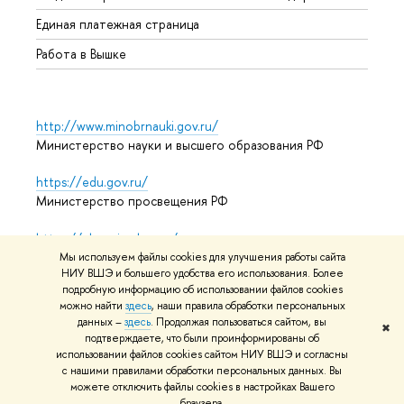
Единая платежная страница
Работа в Вышке
http://www.minobrnauki.gov.ru/
Министерство науки и высшего образования РФ
https://edu.gov.ru/
Министерство просвещения РФ
https://elearning.hse.ru/mooc
Массовые открытые онлайн-курсы
Мы используем файлы cookies для улучшения работы сайта
НИУ ВШЭ и большего удобства его использования. Более
подробную информацию об использовании файлов cookies
можно найти
здесь
, наши правила обработки персональных
© НИУ ВШЭ 1993–2026
Адреса и контакты
Условия
данных –
здесь
. Продолжая пользоваться сайтом, вы
✖
подтверждаете, что были проинформированы об
использования материалов
Политика конфиденциальности
использовании файлов cookies сайтом НИУ ВШЭ и согласны
Карта сайта
с нашими правилами обработки персональных данных. Вы
можете отключить файлы cookies в настройках Вашего
Редактору
браузера.