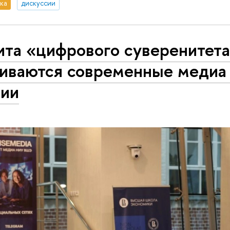
ка
дискуссии
та «цифрового суверенитета
виваются современные медиа
сии