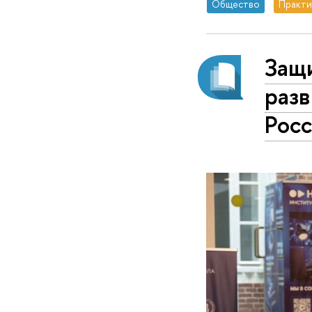
Общество
Практи
Защи
раз
Рос