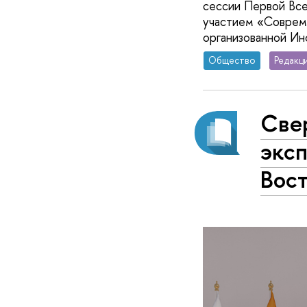
сессии Первой Вс
участием «Совреме
организованной Ин
Общество
Редакц
Свер
экс
Вос