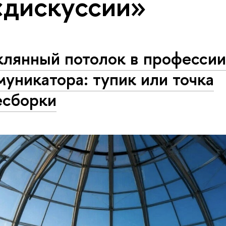
«дискуссии»
клянный потолок в професси
уникатора: тупик или точка
есборки