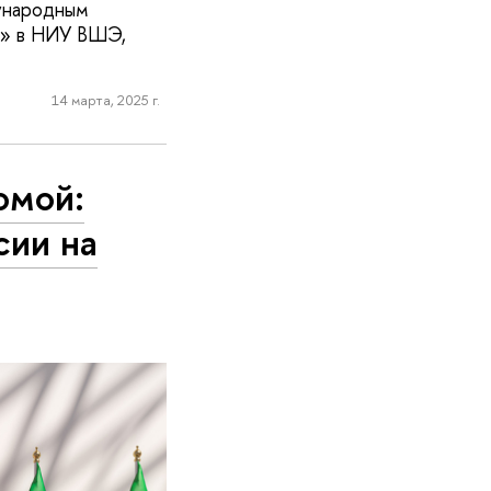
ународным
в» в НИУ ВШЭ,
14 марта, 2025 г.
омой:
сии на