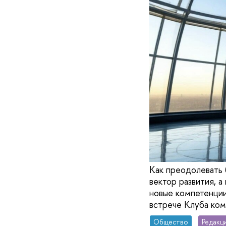
Как преодолевать 
вектор развития, а
новые компетенции
встрече Клуба ко
Общество
Редакц