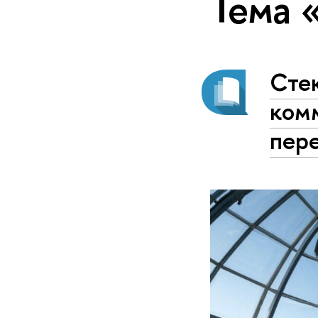
Тема 
Сте
комм
пер