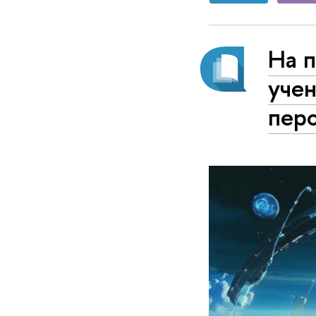
На п
учен
пер