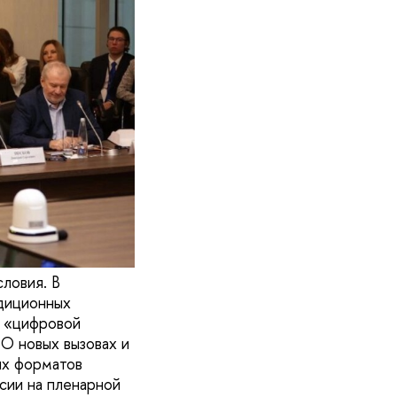
ловия. В
адиционных
ь «цифровой
О новых вызовах и
их форматов
сии на пленарной