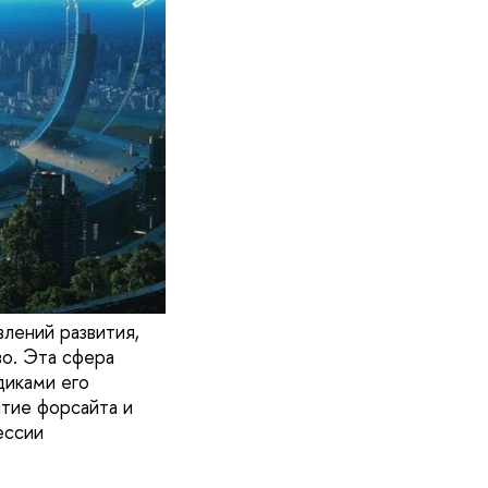
лений развития,
во. Эта сфера
диками его
итие форсайта и
ессии