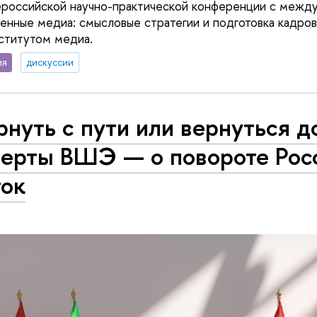
ероссийской научно-практической конференции с межд
нные медиа: смысловые стратегии и подготовка кадро
ститутом медиа.
ия
дискуссии
нуть с пути или вернуться д
перты ВШЭ — о повороте Рос
ток