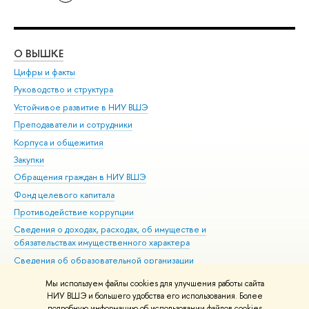
О ВЫШКЕ
ОБ
Цифры и факты
Ли
Руководство и структура
Дов
Устойчивое развитие в НИУ ВШЭ
Ол
Преподаватели и сотрудники
При
Корпуса и общежития
Вы
Закупки
При
Обращения граждан в НИУ ВШЭ
Ас
Фонд целевого капитала
До
Противодействие коррупции
Цен
Сведения о доходах, расходах, об имуществе и
Би
обязательствах имущественного характера
Об
Сведения об образовательной организации
Обр
Людям с ограниченными возможностями здоровья
Мы используем файлы cookies для улучшения работы сайта
Единая платежная страница
НИУ ВШЭ и большего удобства его использования. Более
подробную информацию об использовании файлов cookies