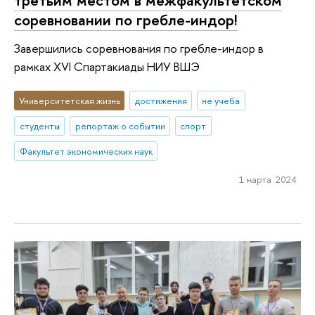
третьим местом в межфакультетском
соревновании по гребле-индор!
Завершились соревнования по гребле-индор в
рамках XVI Спартакиады НИУ ВШЭ
Университетская жизнь
достижения
не учеба
студенты
репортаж о событии
спорт
Факультет экономических наук
1 марта 2024