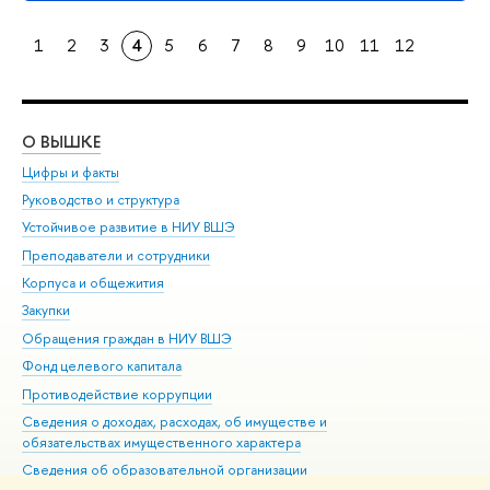
1
2
3
4
5
6
7
8
9
10
11
12
О ВЫШКЕ
ОБ
Цифры и факты
Ли
Руководство и структура
Дов
Устойчивое развитие в НИУ ВШЭ
Ол
Преподаватели и сотрудники
При
Корпуса и общежития
Вы
Закупки
При
Обращения граждан в НИУ ВШЭ
Ас
Фонд целевого капитала
До
Противодействие коррупции
Цен
Сведения о доходах, расходах, об имуществе и
Би
обязательствах имущественного характера
Об
Сведения об образовательной организации
Обр