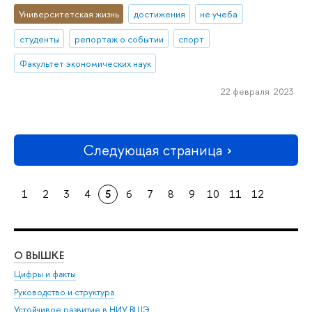
Университетская жизнь
достижения
не учеба
студенты
репортаж о событии
спорт
Факультет экономических наук
22 февраля 2023
Следующая страница
1
2
3
4
5
6
7
8
9
10
11
12
О ВЫШКЕ
ОБ
Цифры и факты
Ли
Руководство и структура
Дов
Устойчивое развитие в НИУ ВШЭ
Ол