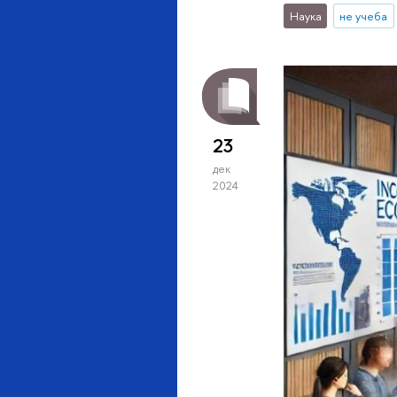
Наука
не учеба
23
дек
2024