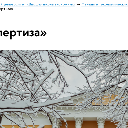
й университет «Высшая школа экономики»
Факультет экономических
ертиза»
пертиза»