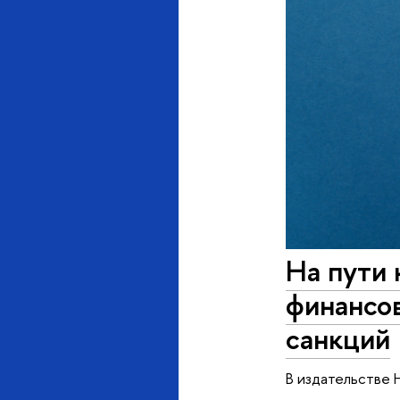
На пути
финансов
санкций
В издательстве 