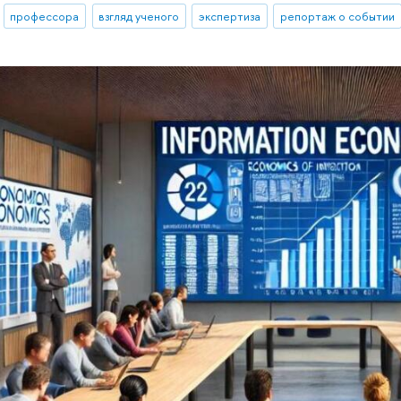
профессора
взгляд ученого
экспертиза
репортаж о событии