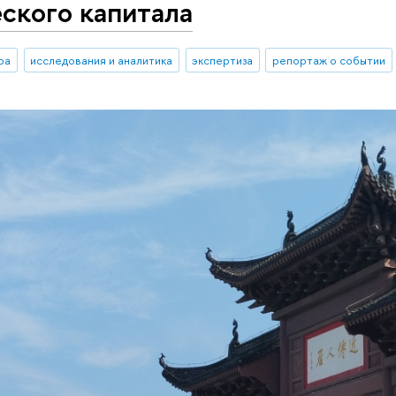
ского капитала
ра
исследования и аналитика
экспертиза
репортаж о событии