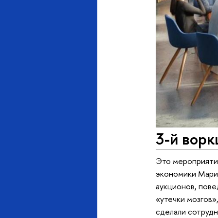
3-й вор
Это мероприятие
экономики Мари
аукционов, пове
«утечки мозгов»
сделали сотрудн