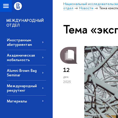
Национальный исследовательски
отдел
Новости
Тема «эксп
МЕЖДУНАРОДНЫЙ
Тема «экс
ОТДЕЛ
Иностранным
абитуриентам
Академическая
мобильность
12
Alumni Brown Bag
Seminar
дек
2025
Международный
рекрутинг
Материалы