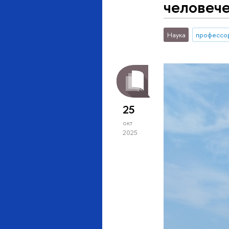
человече
Наука
профессо
25
окт
2025