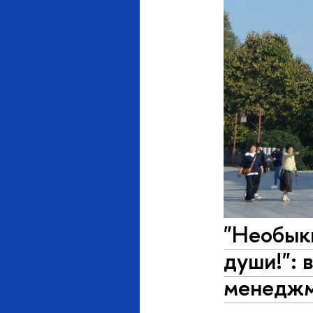
"Необык
души!":
менеджм