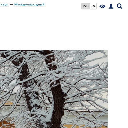
 наук
Международный
РУС
EN