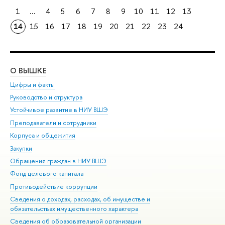
1
...
4
5
6
7
8
9
10
11
12
13
14
15
16
17
18
19
20
21
22
23
24
О ВЫШКЕ
ОБ
Цифры и факты
Ли
Руководство и структура
Дов
Устойчивое развитие в НИУ ВШЭ
Ол
Преподаватели и сотрудники
При
Корпуса и общежития
Вы
Закупки
При
Обращения граждан в НИУ ВШЭ
Ас
Фонд целевого капитала
До
Противодействие коррупции
Цен
Сведения о доходах, расходах, об имуществе и
Би
обязательствах имущественного характера
Об
Сведения об образовательной организации
Обр