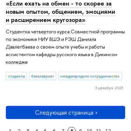
«Если ехать на обмен - то скорее за
новым опытом, общением, эмоциями
и расширением кругозора»
Студентка четвертого курса Совместной программы
по экономике НИУ ВШЭ и РЭШ Даниэла
Давлетбаева о своем опыте учебы и работы
ассистентом кафедры русского языка в Дикинсон
колледже
студенты
бакалавриат
международное сотрудничество
3 декабря 2023
Следующая страница
1
2
3
4
5
6
7
8
9
10
11
12