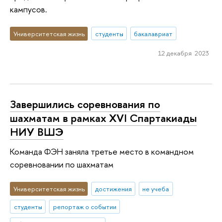
кампусов.
Университетская жизнь
студенты
бакалавриат
12 декабря 2023
Завершились соревнования по
шахматам в рамках XVI Спартакиады
НИУ ВШЭ
Команда ФЭН заняла третье место в командном
соревновании по шахматам
Университетская жизнь
достижения
не учеба
студенты
репортаж о событии