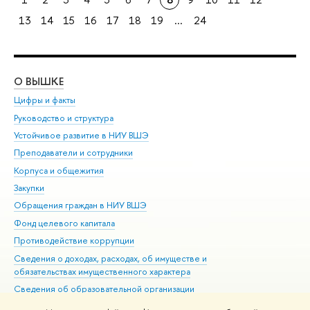
13
14
15
16
17
18
19
...
24
О ВЫШКЕ
ОБ
Цифры и факты
Ли
Руководство и структура
Дов
Устойчивое развитие в НИУ ВШЭ
Ол
Преподаватели и сотрудники
При
Корпуса и общежития
Вы
Закупки
При
Обращения граждан в НИУ ВШЭ
Ас
Фонд целевого капитала
До
Противодействие коррупции
Цен
Сведения о доходах, расходах, об имуществе и
Би
обязательствах имущественного характера
Об
Сведения об образовательной организации
Обр
Людям с ограниченными возможностями здоровья