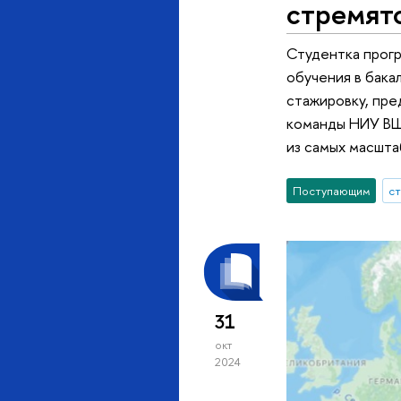
стремят
Студентка прогр
обучения в бака
стажировку, пре
команды НИУ ВШЭ
из самых масшта
Поступающим
с
31
окт
2024