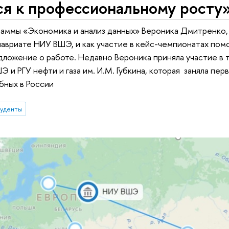
ся к профессиональному росту
аммы «Экономика и анализ данных» Вероника Дмитренко, р
лавриате НИУ ВШЭ, и как участие в кейс-чемпионатах пом
дложение о работе. Недавно Вероника приняла участие 
 и РГУ нефти и газа им. И.М. Губкина, которая заняла пер
бных в России
туденты