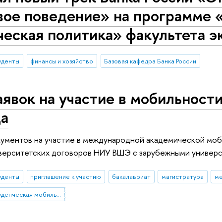
вое поведение» на программе 
еская политика» факультета э
уденты
финансы и хозяйство
Базовая кафедра Банка России
явок на участие в мобильности
да
ументов на участие в международной академической моб
верситетских договоров НИУ ВШЭ с зарубежными универс
уденты
приглашение к участию
бакалавриат
магистратура
ме
Международная студенческая мобильность: исходящая мобильность