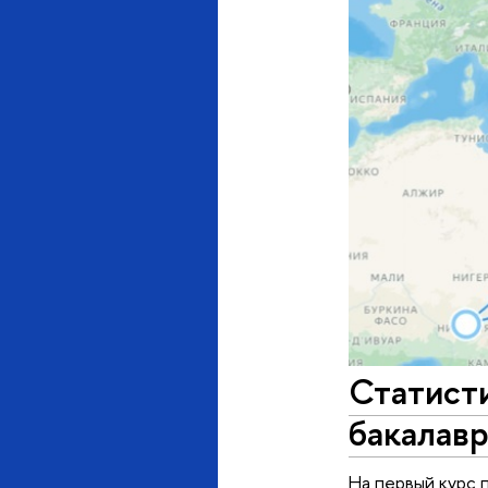
Статисти
бакалав
На первый курс 