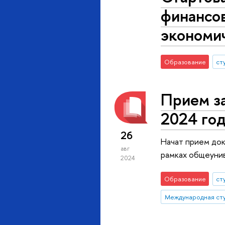
финансо
экономич
Образование
ст
Прием за
2024 го
26
Начат прием док
авг
рамках общеуни
2024
Образование
ст