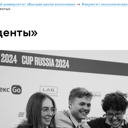
й университет «Высшая школа экономики»
Факультет экономических
денты»
денты»