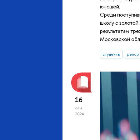
юношей.
Среди поступивш
школу с золотой
результатам тре
Московской обла
студенты
репор
16
сен
2024