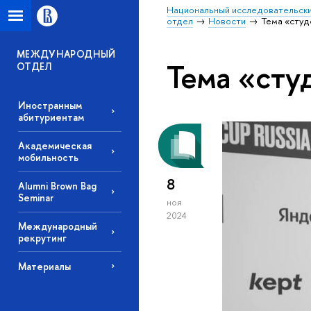
Национальный исследовательски
отдел
Новости
Тема «сту
МЕЖДУНАРОДНЫЙ
Тема «сту
ОТДЕЛ
Иностранным
абитуриентам
Академическая
мобильность
8
Alumni Brown Bag
Seminar
ноя
2024
Международный
рекрутинг
Материалы