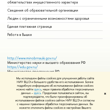
обязательствах имущественного характера
О
Сведения об образовательной организации
О
Людям с ограниченными возможностями здоровья
Единая платежная страница
Работа в Вышке
http://www.minobrnauki.gov.ru/
Министерство науки и высшего образования РФ
https://edu.gov.ru/
Министерство просвещения РФ
https://elearning.hse.ru/mooc
Мы используем файлы cookies для улучшения работы сайта
Массовые открытые онлайн-курсы
НИУ ВШЭ и большего удобства его использования. Более
подробную информацию об использовании файлов cookies
можно найти
здесь
, наши правила обработки персональных
данных –
здесь
. Продолжая пользоваться сайтом, вы
✖
© НИУ ВШЭ 1993–2026
Адреса и контакты
Условия
подтверждаете, что были проинформированы об
использования материалов
Политика конфиденциальности
Карта
использовании файлов cookies сайтом НИУ ВШЭ и согласны
сайта
с нашими правилами обработки персональных данных. Вы
Шрифты HSE Sans и HSE Slab разработаны в
Школе дизайна НИУ
можете отключить файлы cookies в настройках Вашего