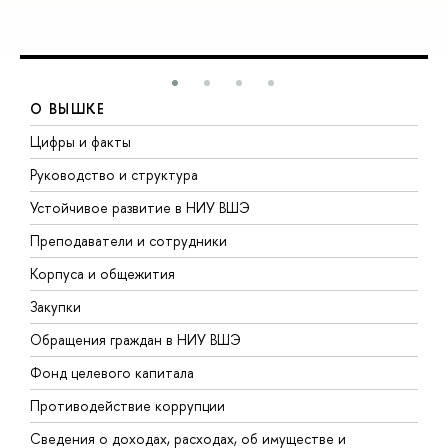
О ВЫШКЕ
Цифры и факты
Л
Руководство и структура
Д
Устойчивое развитие в НИУ ВШЭ
О
Преподаватели и сотрудники
П
Корпуса и общежития
В
Закупки
П
Обращения граждан в НИУ ВШЭ
А
Фонд целевого капитала
Д
Противодействие коррупции
Ц
Сведения о доходах, расходах, об имуществе и
Б