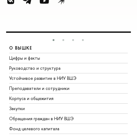
О ВЫШКЕ
Цифры и факты
Л
Руководство и структура
Д
Устойчивое развитие в НИУ ВШЭ
О
Преподаватели и сотрудники
П
Корпуса и общежития
В
Закупки
П
Обращения граждан в НИУ ВШЭ
А
Фонд целевого капитала
Д