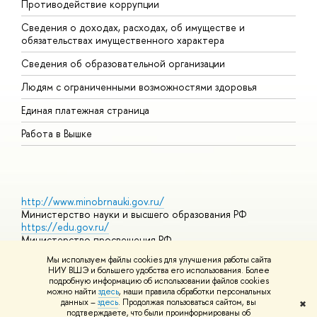
Противодействие коррупции
Ц
Сведения о доходах, расходах, об имуществе и
Б
обязательствах имущественного характера
О
Сведения об образовательной организации
О
Людям с ограниченными возможностями здоровья
Единая платежная страница
Работа в Вышке
http://www.minobrnauki.gov.ru/
Министерство науки и высшего образования РФ
https://edu.gov.ru/
Министерство просвещения РФ
https://elearning.hse.ru/mooc
Мы используем файлы cookies для улучшения работы сайта
Массовые открытые онлайн-курсы
НИУ ВШЭ и большего удобства его использования. Более
подробную информацию об использовании файлов cookies
можно найти
здесь
, наши правила обработки персональных
данных –
здесь
. Продолжая пользоваться сайтом, вы
✖
© НИУ ВШЭ 1993–2026
Адреса и контакты
Условия
подтверждаете, что были проинформированы об