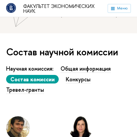
ФАКУЛЬТЕТ ЭКОНОМИЧЕСКИХ
Национальный исследовательский университет «Высшая
Меню
НАУК
школа экономики»
Факультет экономических наук
Состав научной комиссии
Научная комиссия:
Общая информация
Состав комиссии
Конкурсы
Тревел-гранты