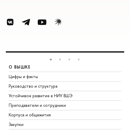
О ВЫШКЕ
Цифры и факты
Л
Руководство и структура
Д
Устойчивое развитие в НИУ ВШЭ
О
Преподаватели и сотрудники
П
Корпуса и общежития
В
Закупки
П