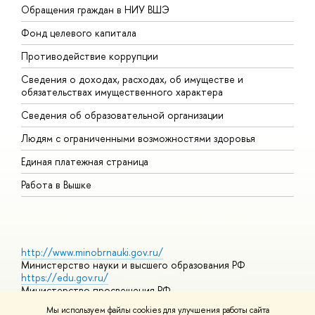
Обращения граждан в НИУ ВШЭ
А
Фонд целевого капитала
Д
Противодействие коррупции
Ц
Сведения о доходах, расходах, об имуществе и
Б
обязательствах имущественного характера
О
Сведения об образовательной организации
О
Людям с ограниченными возможностями здоровья
Единая платежная страница
Работа в Вышке
http://www.minobrnauki.gov.ru/
Министерство науки и высшего образования РФ
https://edu.gov.ru/
Министерство просвещения РФ
https://elearning.hse.ru/mooc
Мы используем файлы cookies для улучшения работы сайта