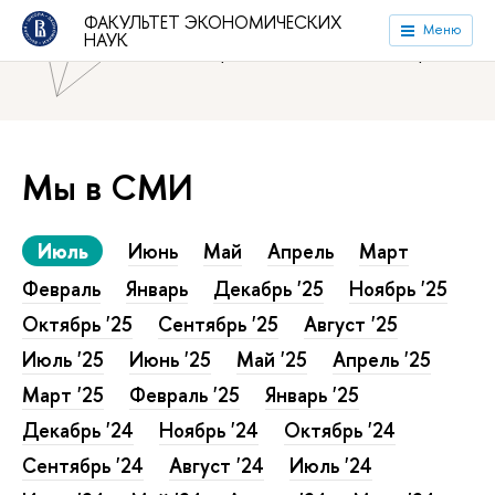
ФАКУЛЬТЕТ ЭКОНОМИЧЕСКИХ
Национальный исследовательский университет «Высшая
Меню
НАУК
школа экономики»
Факультет экономических наук
Мы в СМИ
Июль
Июнь
Май
Апрель
Март
Февраль
Январь
Декабрь '25
Ноябрь '25
Октябрь '25
Сентябрь '25
Август '25
Июль '25
Июнь '25
Май '25
Апрель '25
Март '25
Февраль '25
Январь '25
Декабрь '24
Ноябрь '24
Октябрь '24
Сентябрь '24
Август '24
Июль '24