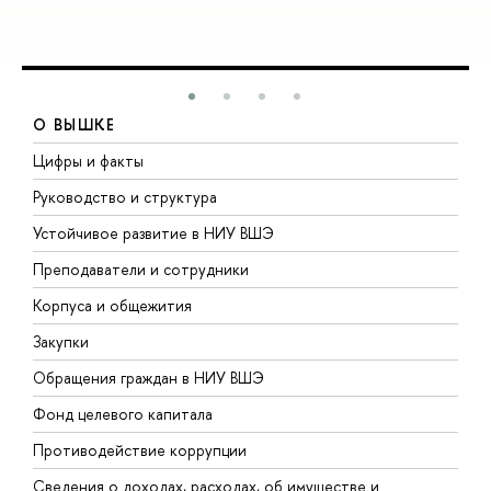
О ВЫШКЕ
Цифры и факты
Л
Руководство и структура
Д
Устойчивое развитие в НИУ ВШЭ
О
Преподаватели и сотрудники
П
Корпуса и общежития
В
Закупки
П
Обращения граждан в НИУ ВШЭ
А
Фонд целевого капитала
Д
Противодействие коррупции
Ц
Сведения о доходах, расходах, об имуществе и
Б