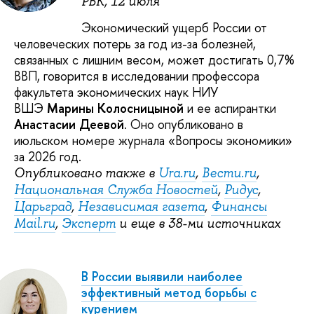
РБК, 12 июля
Экономический ущерб России от
человеческих потерь за год из-за болезней,
связанных с лишним весом, может достигать 0,7%
ВВП, говорится в исследовании профессора
факультета экономических наук НИУ
ВШЭ
Марины Колосницыной
и ее аспирантки
Анастасии Деевой
. Оно опубликовано в
июльском номере журнала «Вопросы экономики»
за 2026 год.
Опубликовано также в
Ura.ru
,
Вести.ru
,
Национальная Служба Новостей
,
Ридус
,
Царьград
,
Независимая газета
,
Финансы
Mail.ru
,
Эксперт
и еще в 38-ми источниках
В России выявили наиболее
эффективный метод борьбы с
курением