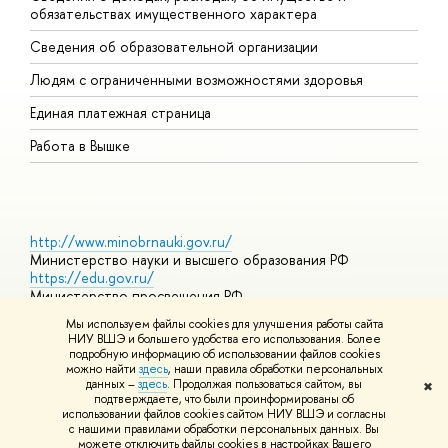
обязательствах имущественного характера
О
Сведения об образовательной организации
О
Людям с ограниченными возможностями здоровья
Единая платежная страница
Работа в Вышке
http://www.minobrnauki.gov.ru/
Министерство науки и высшего образования РФ
https://edu.gov.ru/
Министерство просвещения РФ
https://elearning.hse.ru/mooc
Мы используем файлы cookies для улучшения работы сайта
Массовые открытые онлайн-курсы
НИУ ВШЭ и большего удобства его использования. Более
подробную информацию об использовании файлов cookies
можно найти
здесь
, наши правила обработки персональных
данных –
здесь
. Продолжая пользоваться сайтом, вы
✖
© НИУ ВШЭ 1993–2026
Адреса и контакты
Условия
подтверждаете, что были проинформированы об
использования материалов
Политика конфиденциальности
Карта
использовании файлов cookies сайтом НИУ ВШЭ и согласны
сайта
с нашими правилами обработки персональных данных. Вы
Шрифты HSE Sans и HSE Slab разработаны в
Школе дизайна НИУ
можете отключить файлы cookies в настройках Вашего