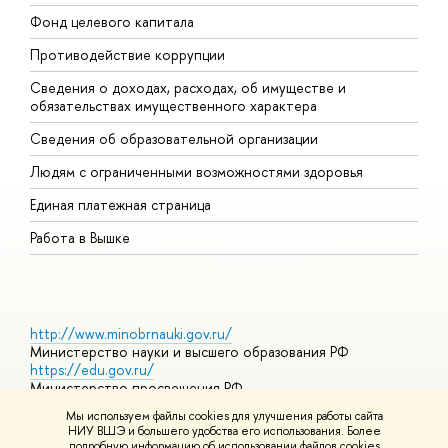
Фонд целевого капитала
Д
Противодействие коррупции
Ц
Сведения о доходах, расходах, об имуществе и
Б
обязательствах имущественного характера
О
Сведения об образовательной организации
О
Людям с ограниченными возможностями здоровья
Единая платежная страница
Работа в Вышке
http://www.minobrnauki.gov.ru/
Министерство науки и высшего образования РФ
https://edu.gov.ru/
Министерство просвещения РФ
https://elearning.hse.ru/mooc
Мы используем файлы cookies для улучшения работы сайта
Массовые открытые онлайн-курсы
НИУ ВШЭ и большего удобства его использования. Более
подробную информацию об использовании файлов cookies