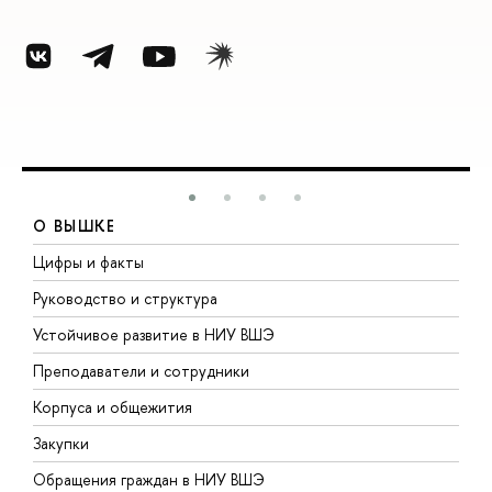
О ВЫШКЕ
Цифры и факты
Л
Руководство и структура
Д
Устойчивое развитие в НИУ ВШЭ
О
Преподаватели и сотрудники
П
Корпуса и общежития
В
Закупки
П
Обращения граждан в НИУ ВШЭ
А