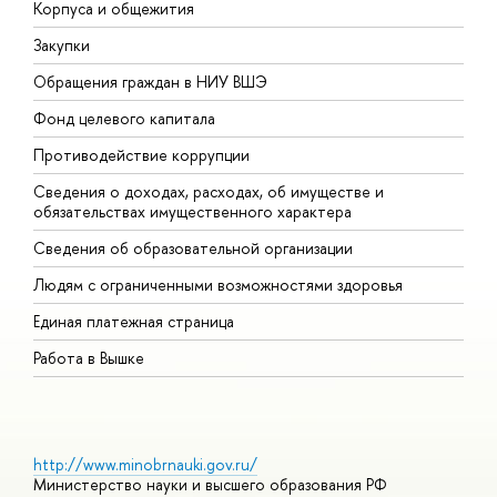
Корпуса и общежития
В
Закупки
П
Обращения граждан в НИУ ВШЭ
А
Фонд целевого капитала
Д
Противодействие коррупции
Ц
Сведения о доходах, расходах, об имуществе и
Б
обязательствах имущественного характера
О
Сведения об образовательной организации
О
Людям с ограниченными возможностями здоровья
Единая платежная страница
Работа в Вышке
http://www.minobrnauki.gov.ru/
Министерство науки и высшего образования РФ