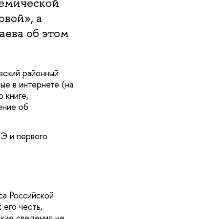
демической
овой», а
аева об этом
вский районный
ные в интернете (на
 книге,
ение об
Э и первого
са Российской
его честь,
кие сведения не