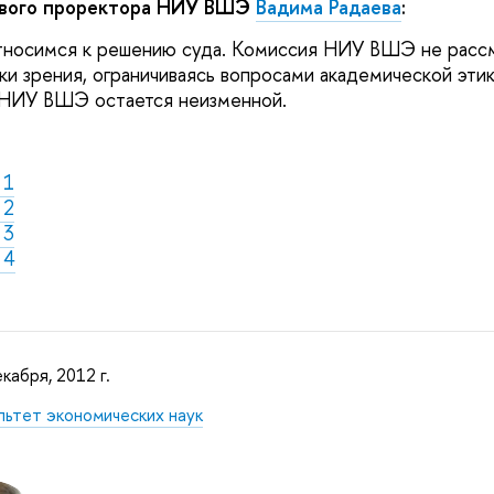
вого проректора НИУ ВШЭ
Вадима Радаева
:
тносимся к решению суда. Комиссия НИУ ВШЭ не рассм
ки зрения, ограничиваясь вопросами академической этик
 НИУ ВШЭ остается неизменной.
 1
 2
 3
 4
кабря, 2012 г.
льтет экономических наук