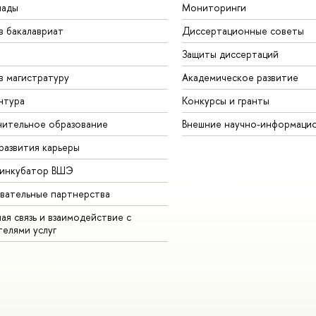
иады
Мониторинги
в бакалавриат
Диссертационные советы
Защиты диссертаций
в магистратуру
Академическое развитие
нтура
Конкурсы и гранты
ительное образование
Внешние научно-информаци
развития карьеры
-инкубатор ВШЭ
вательные партнерства
ая связь и взаимодействие с
телями услуг