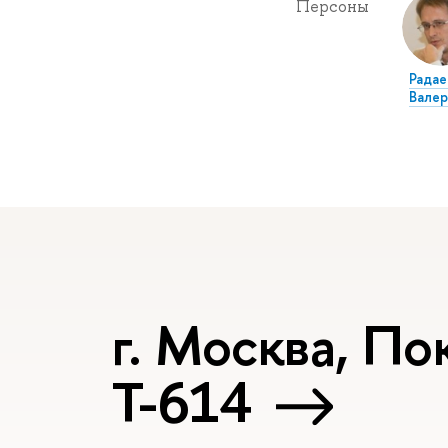
Персоны
Радае
Валер
г. Москва, Пок
Т-614