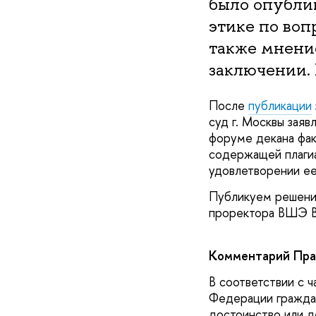
было опубли
этике по воп
также мнени
заключении. 
После
публикации
суд г. Москвы заяв
форуме декана фак
содержащей плагиа
удовлетворении ее
Публикуем решение
проректора ВШЭ В
Комментарий Пра
В соответствии с 
Федерации граждан
достоинство или д