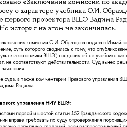
ковано «Заключение комиссии по ака
росу о характере учебника О.И. Образц
е первого проректора ВШЭ Вадима Рад
Но история на этом не закончилась.
заключения комиссии О.И. Образцова подала в Измайло
ление, суть которого сводилась к тому, что опубликован
ультета экономики ВШЭ) сведения об ее учебнике как о
т, не соответствуют действительности. Суд вынес реш
 заявления.
 суда, а также комментарии Правового управления ВШ
адима Радаева.
вового управления НИУ ВШЭ:
частями первой и шестой статьи 152 Гражданского кодек
ин вправе требовать по суду опровержения порочащих 
еловую репутацию сведений, если распространивший та