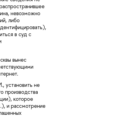
, распространившее
нина, невозможно
ий, либо
идентифицировать),
иться в суд с
и
осквы вынес
тветствующими
тернет.
., установить не
го производства
ции), которое
.), и рассмотрение
глашенных