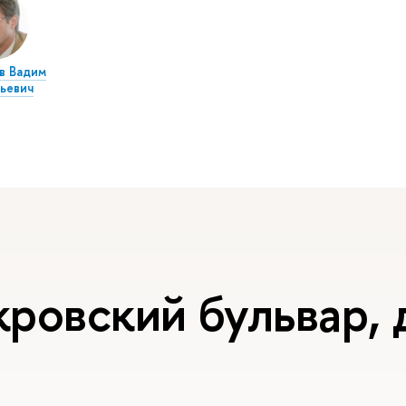
в Вадим
ьевич
ровский бульвар, д